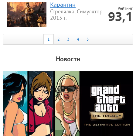
Карантин
Рейтинг
93,1
Стрелялка, Симулятор
2015 г.
1
2
3
4
5
Новости