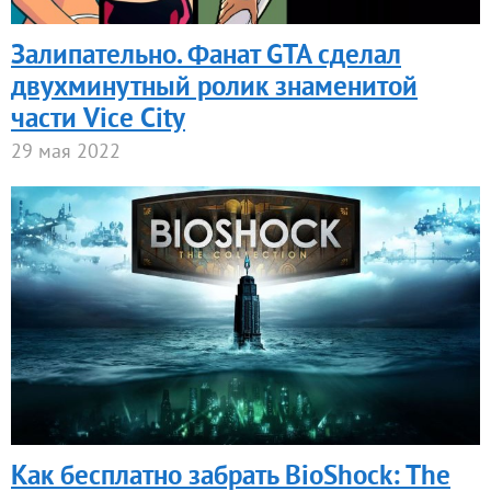
Залипательно. Фанат GTA сделал
двухминутный ролик знаменитой
части Vice City
29 мая 2022
Как бесплатно забрать BioShock: The