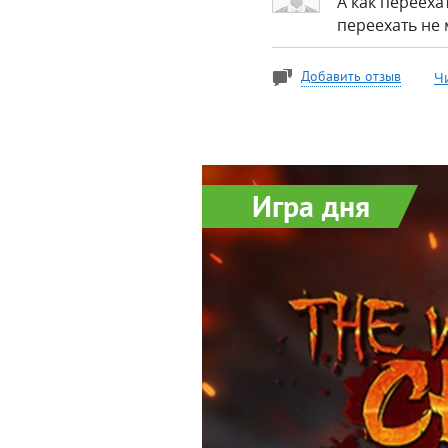
А как перееха
переехать не 
Ч
Добавить отзыв
Игра дня