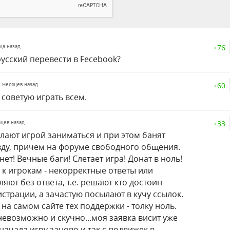
+76
яца назад
русский перевести в Fecebook?
+60
 8 месяцев назад
 советую играть всем.
+33
яцев назад
лают игрой заниматься и при этом банят
вду, причем на форуме свободного общения.
нет! Вечные баги! Слетает игра! Донат в ноль!
к игрокам - некорректные ответы или
яют без ответа, т.е. решают кто достоин
страции, а зачастую посылают в кучу ссылок.
на самом сайте тех поддержки - толку ноль.
невозможно и скучно...моя заявка висит уже
 начала игру заново и так с подвижек в