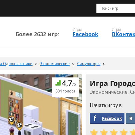
Игры
Игры
Более 2632 игр:
Facebook
ВКонта
ы Одноклассники
Экономические
Симуляторы
4,7
Игра Город
/5
804 голоса
Экономические, Си
Начать игру в
Facebook