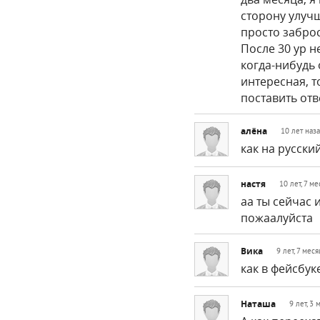
сторону улуч
просто заброс
После 30 ур н
когда-нибудь 
интересная, т
поставить отв
алёна
10 лет наз
как на русски
настя
10 лет, 7 м
аа ты сейчас
пожаалуйста
Вика
9 лет, 7 мес
как в фейсбук
Наташа
9 лет, 3