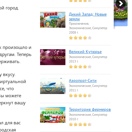
й город.
Дикий Запад: Новые
земли
Приключения,
Экономические, Симулятор
2008 г.
ак произошло и
Великий Кутюрье
другам. Теперь
Экономические, Симулятор
держивать.
2013 г.
 вкусу.
 виртуальной
Аэропорт-Сити
Экономические, Симулятор
се, что
2011 г.
 Вы можете
еркнут вашу
Территория фермеров
Экономические, Симулятор
2010 г.
л для вас
родская