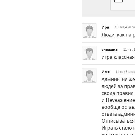
Ира
10 лет, 4 мес
Люди, как на 
снежана
11 лет,
игра классная
Имя
11 лет, 5 мес
Админы не же
людей за пра
свода правил 
и Неуважение 
вообще оставл
ответа админи
Отписываться 
Играть стало 
два месяца, я