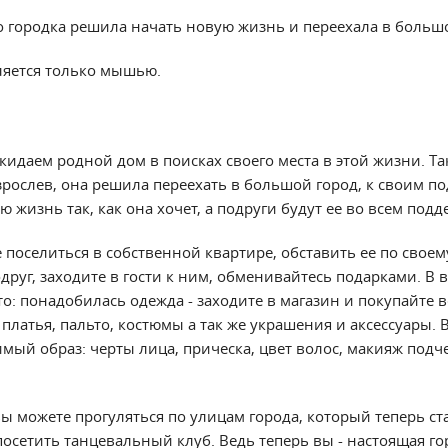
 городка решила начать новую жизнь и переехала в большо
ляется только мышью.
кидаем родной дом в поисках своего места в этой жизни. Т
рослев, она решила переехать в большой город, к своим по
ю жизнь так, как она хочет, а подруги будут ее во всем под
 поселиться в собственной квартире, обставить ее по своему
друг, заходите в гости к ним, обменивайтесь подарками. В
то: понадобилась одежда - заходите в магазин и покупайте в
, платья, пальто, костюмы а так же украшения и аксессуары.
мый образ: черты лица, прическа, цвет волос, макияж подч
 можете прогуляться по улицам города, который теперь ста
посетить танцевальный клуб. Ведь теперь вы - настоящая го