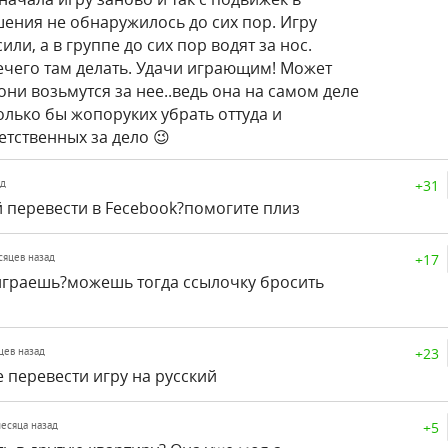
шения не обнаружилось до сих пор. Игру
или, а в группе до сих пор водят за нос.
ечего там делать. Удачи играющим! Может
они возьмутся за нее..ведь она на самом деле
олько бы жопоруких убрать оттуда и
етственных за дело 😉
+31
ад
й перевести в Fecebook?помогите плиз
+17
есяцев назад
 играешь?можешь тогда ссылочку бросить
+23
яцев назад
е перевести игру на русский
+5
 месяца назад