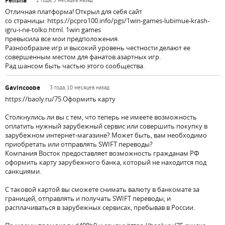
Felisha
2 года, 5 месяцев назад
Отличная платформа! Открыл для себя сайт
со страницы: https://pcpro100.info/pgs/1win-games-lubimue-krash-
igru-i-ne-tolko.html. 1win games
превысила все мои предположения.
Разнообразие игр и высокий уровень честности делают ее
совершенным местом для фанатов азартных игр.
Рад шансом быть частью этого сообщества.
Gavincoobe
3 года, 10 месяцев назад
https://baoly.ru/75 Оформить карту
Столкнулись ли вы с тем, что теперь не имеете возможность
оплатить нужный зарубежный сервис или совершить покупку в
зарубежном интернет-магазине? Может быть, вам необходимо
приобретать или отправлять SWIFT переводы?
Компания Восток предоставляет возможность гражданам РФ
оформить карту зарубежного банка, который не находится под
санкциями.
С таковой картой вы сможете снимать валюту в банкомате за
границей, отправлять и получать SWIFT переводы, и
расплачиваться в зарубежных сервисах, пребывав в России.