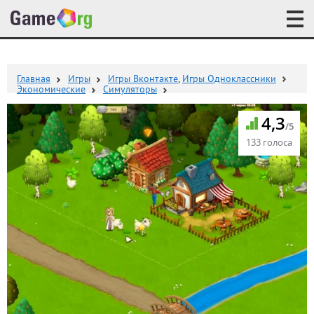
Главная
Игры
Игры Вконтакте
,
Игры Одноклассники
Экономические
Симуляторы
4,3
/5
133 голоса