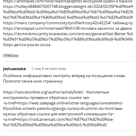
https://anotepad.com/note/read/kq6q8nbs екскурзия краби и банкок
https://holleyd8484479207748.bloggersdelight.dk/2024/02/09/
%d0%bd%d0%b0-%d0%ba%d1%80%d0%b0%d1%81%d0%be%d1%82%d
%d1%87%d0%b0%d1%80%d0%b0-%d0%bd%d0%b0-%d1%82%d0%b0%d0%b9
https://meiro.company/community/profile/kristy42o42254/ тайланд пук
https://anotepad.com/note/read/96tfrn38 почивка закинтос за двама
https://dominikmccarthy.bravesites.com/entries/general/Get-Bett
%d0%91%d0%b5%d0%b1%d0%b5%d1%88%d0%ba%d0%b8-%d0%94%d1%80%
Steps детски рокли cocoa
(9960de)
Joshuacoobe
2 года, 8 месяцев назад
Особенно информативно смотреть вперед на посещение снова.
Посетите также мою страничку
https://raovatonline.org/author/ashelyfolet/ - бесплатные
инструменты проверки обратных ссылок seo
<a href=https://web.salepage.online/other-languages/uveselitelno-
filosofskie-ocherki-peterburgskogo-turista-druzhinin-do.html>вам
нужны обратные ссылки для электронной коммерции</a>
<a href=https://rodcarrentals.com/%d1%87%d1%82%d0%be-
%d1%82%d0%b0%d0%ba%d0%be%d0%b5-%d0%b8%d0