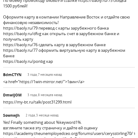
По моему промокоду d408b9 и ссылке https://baoly.ru/75 скидка
1500 рублей!
Оформите карту в компании Направление Восток и отдайте свою
финансовую независимость!
https://baoly.ru/79 перевод с карты зарубежного банка
https://baoly.ru/dfvg как открыть счет в зарубежном банке и
получить карту
https://baoly.ru/76 сделать карту в зарубежном банке
https://baoly.ru/77 оформить виртуальную карту в зарубежном
банке
https://baoly.ru/ponbg кар
BdmCTYN
3 года, 7 месяцев назад
<a href="https://1win-mirror.net/">1вин</a>
DmwIJOM
3 года, 8 месяцев назад
https://my-bt.ru/talk/post31299.html
Sownwjh
2 года, 3 месяца назад
Yes! Finally something about %keyword1%.
взгляните также эту страничку и дайте ей оценку
https://academy.theunemployedceo.org/forums/users/cerysstirling70/ 