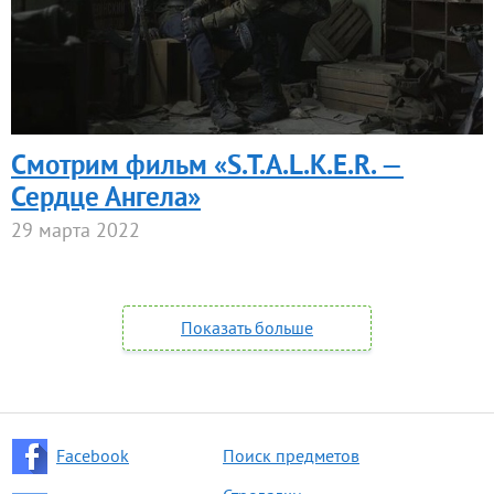
Смотрим фильм «S.T.A.L.K.E.R. —
Сердце Ангела»
29 марта 2022
Показать больше
Facebook
Поиск предметов