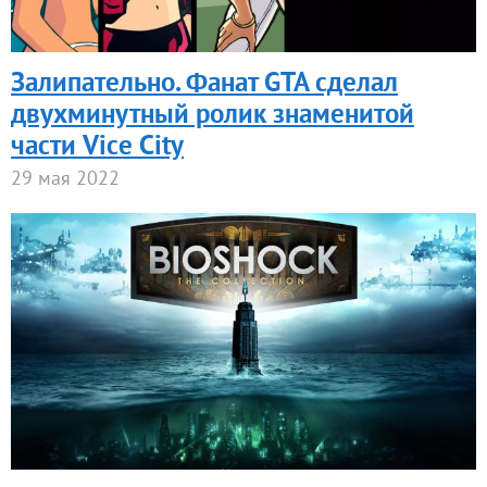
Залипательно. Фанат GTA сделал
двухминутный ролик знаменитой
части Vice City
29 мая 2022