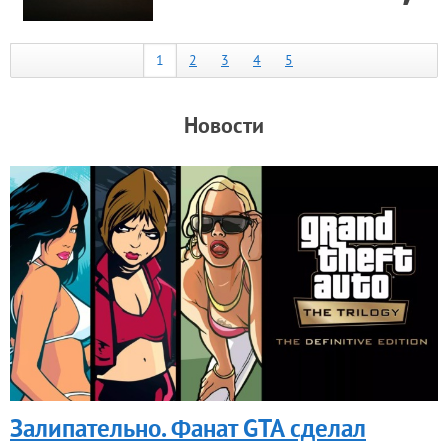
1
2
3
4
5
Новости
Залипательно. Фанат GTA сделал