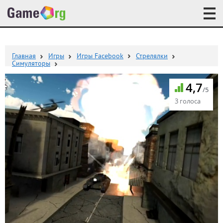
Главная
Игры
Игры Facebook
Стрелялки
Симуляторы
4,7
/5
3 голоса