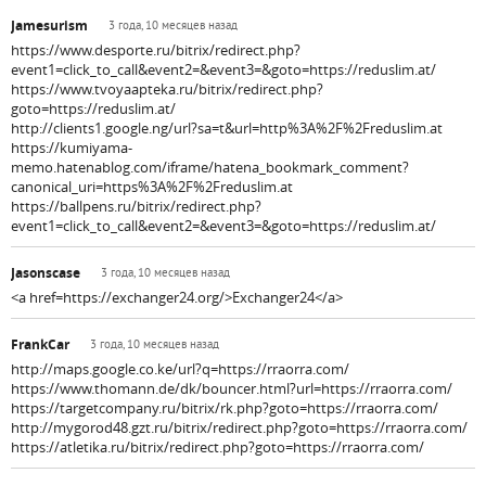
Jamesurism
3 года, 10 месяцев назад
https://www.desporte.ru/bitrix/redirect.php?
event1=click_to_call&event2=&event3=&goto=https://reduslim.at/
https://www.tvoyaapteka.ru/bitrix/redirect.php?
goto=https://reduslim.at/
http://clients1.google.ng/url?sa=t&url=http%3A%2F%2Freduslim.at
https://kumiyama-
memo.hatenablog.com/iframe/hatena_bookmark_comment?
canonical_uri=https%3A%2F%2Freduslim.at
https://ballpens.ru/bitrix/redirect.php?
event1=click_to_call&event2=&event3=&goto=https://reduslim.at/
Jasonscase
3 года, 10 месяцев назад
<a href=https://exchanger24.org/>Exchanger24</a>
FrankCar
3 года, 10 месяцев назад
http://maps.google.co.ke/url?q=https://rraorra.com/
https://www.thomann.de/dk/bouncer.html?url=https://rraorra.com/
https://targetcompany.ru/bitrix/rk.php?goto=https://rraorra.com/
http://mygorod48.gzt.ru/bitrix/redirect.php?goto=https://rraorra.com/
https://atletika.ru/bitrix/redirect.php?goto=https://rraorra.com/