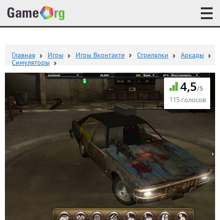
Главная
Игры
Игры Вконтакте
Стрелялки
Аркады
Симуляторы
4,5
/5
115 голосов