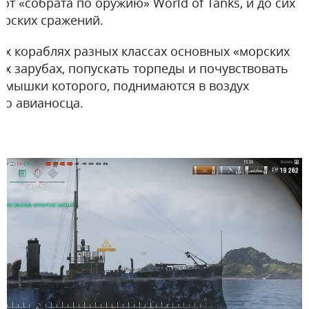
от «собрата по оружию» World of Tanks, и до сих
орских сражений.
ых кораблях разных классах основных «морских
ых зарубах, попускать торпеды и почувствовать
у мышки которого, поднимаются в воздух
го авианосца.