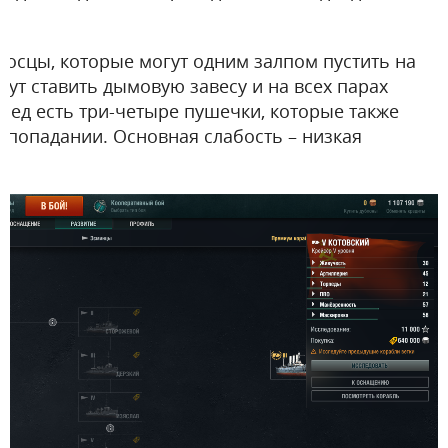
осцы, которые могут одним залпом пустить на
ут ставить дымовую завесу и на всех парах
рпед есть три-четыре пушечки, которые также
 попадании. Основная слабость – низкая