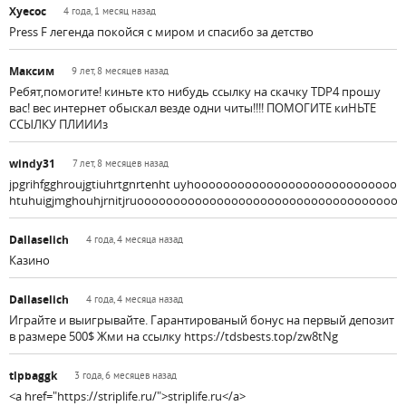
Хуесос
4 года, 1 месяц назад
Press F легенда покойся с миром и спасибо за детство
Максим
9 лет, 8 месяцев назад
Ребят,помогите! киньте кто нибудь ссылку на скачку TDP4 прошу
вас! вес интернет обыскал везде одни читы!!!! ПОМОГИТЕ киНЬТЕ
ССЫЛКУ ПЛИИИз
windy31
7 лет, 8 месяцев назад
jpgrihfgghroujgtiuhrtgnrtenht uyhoooooooooooooooooooooooooooooooo
htuhuigjmghouhjrnitjruoooooooooooooooooooooooooooooooooooooo
Dallaselich
4 года, 4 месяца назад
Казино
Dallaselich
4 года, 4 месяца назад
Играйте и выигрывайте. Гарантированый бонус на первый депозит
в размере 500$ Жми на ссылку https://tdsbests.top/zw8tNg
tlpbaggk
3 года, 6 месяцев назад
<a href="https://striplife.ru/">striplife.ru</a>