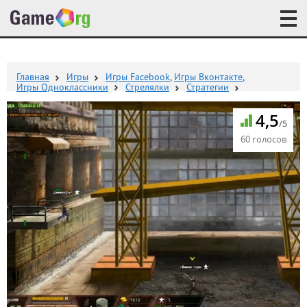
Главная
Игры
Игры Facebook
,
Игры Вконтакте
,
Игры Одноклассники
Стрелялки
Стратегии
4,5
/5
60 голосов