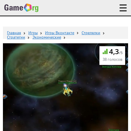
Главная
Игры
Игры Вконтакте
Стрелялки
Стратегии
Экономические
4,3
/5
38 голосов