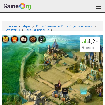
Главная
Игры
Игры Вконтакте
,
Игры Одноклассники
Стратегии
Экономические
4,2
/5
9 голосов