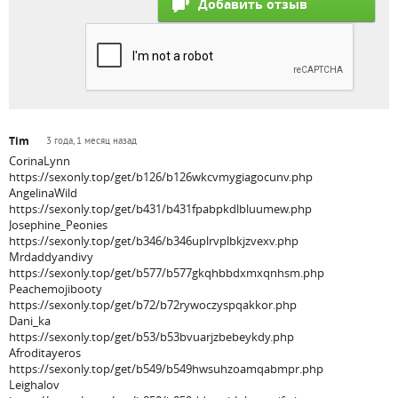
Tim
3 года, 1 месяц назад
CorinaLynn
https://sexonly.top/get/b126/b126wkcvmygiagocunv.php
AngelinaWild
https://sexonly.top/get/b431/b431fpabpkdlbluumew.php
Josephine_Peonies
https://sexonly.top/get/b346/b346uplrvplbkjzvexv.php
Mrdaddyandivy
https://sexonly.top/get/b577/b577gkqhbbdxmxqnhsm.php
Peachemojibooty
https://sexonly.top/get/b72/b72rywoczyspqakkor.php
Dani_ka
https://sexonly.top/get/b53/b53bvuarjzbebeykdy.php
Afroditayeros
https://sexonly.top/get/b549/b549hwsuhzoamqabmpr.php
Leighalov