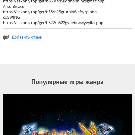
https://sexonly.top/get/b850/b850ddnonblpksgmzif.php
AlisonGrace
https://sexonly.top/get/b18/b18grurblhfvefryzp.php
coSWING
https://sexonly.top/get/b522/b522gynebtwwyvyiizt.php
Добавить отзыв
Популярные игры жанра