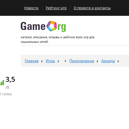
Новости
Рейтинг игр
О проекте и контакты
Game.org
каталог, описания, отзывы и рейтинг всех игр для
социальных сетей.
Главная
Игры
Приключения
Аркады
3,5
/5
1 голос