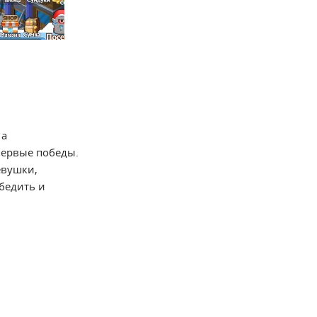
 а
первые победы.
евушки,
обедить и