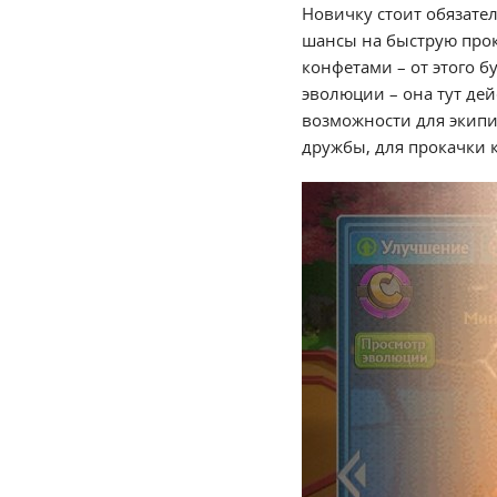
Новичку стоит обязате
шансы на быструю прок
конфетами – от этого б
эволюции – она тут де
возможности для экипир
дружбы, для прокачки 