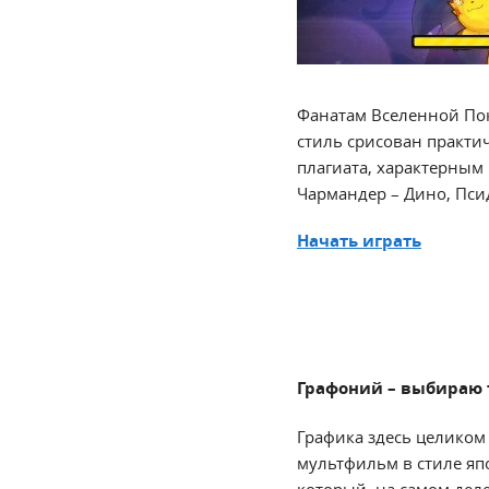
Фанатам Вселенной Пок
стиль срисован практич
плагиата, характерным
Чармандер – Дино, Псида
Начать играть
Графоний – выбираю 
Графика здесь целиком
мультфильм в стиле япо