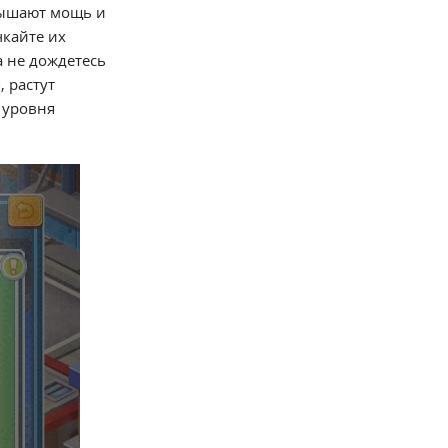
вышают мощь и
чкайте их
а не дождетесь
 растут
 уровня