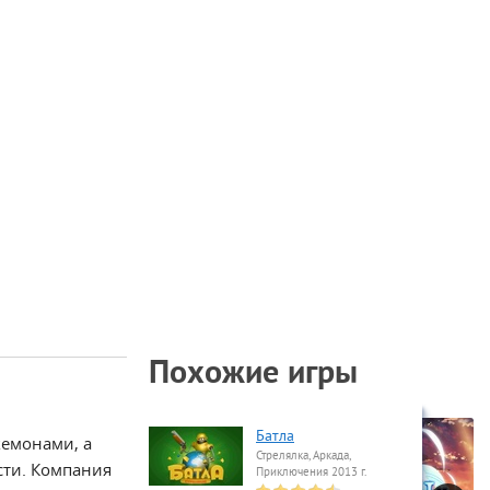
Похожие игры
Батла
кемонами, а
Стрелялка, Аркада,
сти. Компания
Приключения 2013 г.