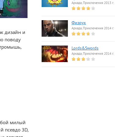
Аркада, Приключения 2013 г.
Физрук
Аркада, Приключения 2014 г.
ак дизайн и
по поводу
ктромышь,
Lords&Swords
Аркада, Приключения 2014 г.
собой милый
й псевдо 3D,