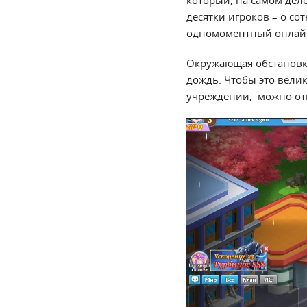
который, на самом деле
десятки игроков – о со
одномоментный онлай
Окружающая обстановка 
дождь. Чтобы это вели
учреждении, можно отк