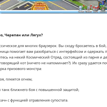
о, Черепан или Лягух?
ссическое для многих браузерок. Вы сходу бросаетесь в бой,
ица помогает вам разобраться с интерфейсом и одержать 
етесь на некий Космический Отряд, состоящий из парня и д
оворящий кот (ничего не напоминает?). Их сразу удается п
арка призового монстра:
оя, плюется огнем;
й танк ближнего боя с повышенной защитой;
ач» с функцией отравления супостата.