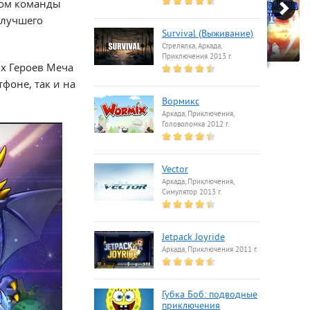
ером команды
 лучшего
Survival (Выживание)
Стрелялка, Аркада,
Приключения 2013 г.
ых Героев Меча
фоне, так и на
Вормикс
Аркада, Приключения,
Головоломка 2012 г.
Vector
Аркада, Приключения,
Симулятор 2013 г.
Jetpack Joyride
Аркада, Приключения 2011 г.
Губка Боб: подводные
приключения