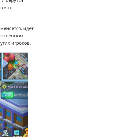
 и дерутся
 взять
меняется, идет
арственном
угих игроков.