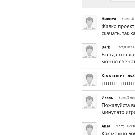
Никита
6 лет, 1
Жалко проект 
скачать, так к
Dark
9 лет, 8 меся
Всегда хотела
можно сбежа
Кто ответит - лох
ггггггггггг
Игорь
6 лет, 3 ме
Пожалуйста ве
минут это игр
Alisa
9 лет, 8 мес
Как можно до