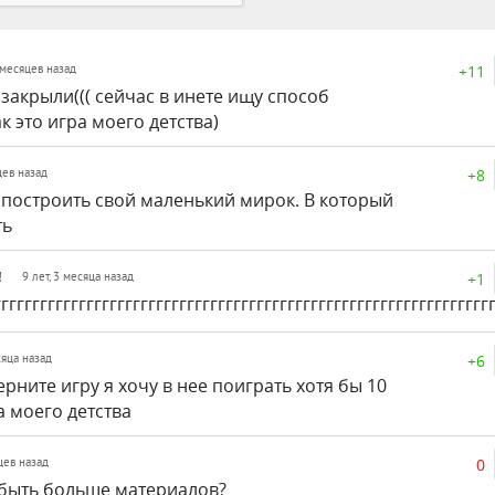
+11
0 месяцев назад
закрыли((( сейчас в инете ищу способ
ак это игра моего детства)
+8
цев назад
 построить свой маленький мирок. В который
ть
!
+1
9 лет, 3 месяца назад
ггггггггггггггггггггггггггггггггггггггггггггггг
+6
сяца назад
рните игру я хочу в нее поиграть хотя бы 10
а моего детства
0
яцев назад
быть больше материалов?