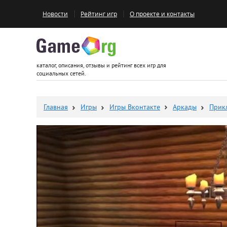
Новости
Рейтинг игр
О проекте и контакты
Game.org
каталог, описания, отзывы и рейтинг всех игр для
социальных сетей.
Главная
Игры
Игры Вконтакте
Аркады
Прик