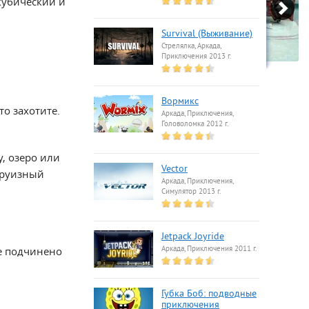
 кубический и
Survival (Выживание)
Стрелялка, Аркада,
Приключения 2013 г.
Вормикс
то захотите.
Аркада, Приключения,
Головоломка 2012 г.
, озеро или
Vector
круизный
Аркада, Приключения,
Симулятор 2013 г.
Jetpack Joyride
е подчинено
Аркада, Приключения 2011 г.
Губка Боб: подводные
приключения