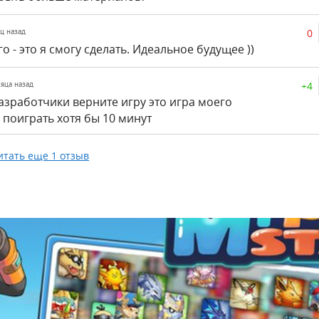
0
яц назад
о - это я смогу сделать. Идеальное будущее ))
+4
сяца назад
азработчики верните игру это игра моего
у поиграть хотя бы 10 минут
итать еще 1 отзыв