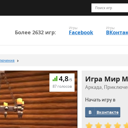
Игры
Игры
Более 2632 игр:
Facebook
ВКонта
лючения
4,8
Игра Мир М
/5
87 голосов
Аркада, Приключен
Начать игру в
Вконтакте