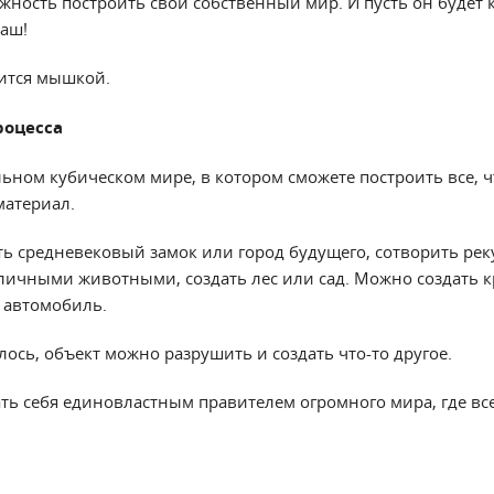
ожность построить свой собственный мир. И пусть он будет
ваш!
ится мышкой.
роцесса
ьном кубическом мире, в котором сможете построить все, ч
материал.
ь средневековый замок или город будущего, сотворить реку
зличными животными, создать лес или сад. Можно создать 
, автомобиль.
лось, объект можно разрушить и создать что-то другое.
ть себя единовластным правителем огромного мира, где вс