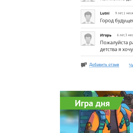
Lutni
9 лет, 1 мес
Город будущег
Игорь
6 лет, 3 ме
Пожалуйста р
детства я хоч
Ч
Добавить отзыв
Игра дня