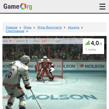
Главная
Игры
Игры Вконтакте
Аркады
Спортивные
4,0
/5
1 голос