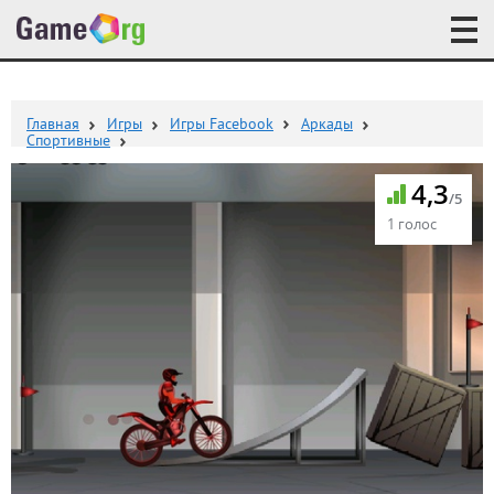
Главная
Игры
Игры Facebook
Аркады
Спортивные
4,3
/5
1 голос