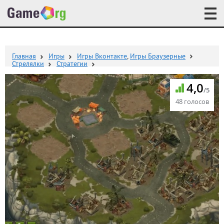
Главная
Игры
Игры Вконтакте
,
Игры Браузерные
Стрелялки
Стратегии
4,0
/5
48 голосов