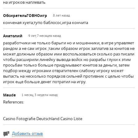
на игроков наплевать
ОбсирательГОВНОигр
8 лет назад
конченая хуета,тупо баблосос,игра кончита
Анатолий
9 лет, 7 месяцев назад
разработчики не только барыги но и мошенники, в игре управляет
рандом а не сам игрок ,таким образом игрок заплатив за юнитов не
может должным образом ими воспользоваться сколько раз писали
чтобы расширили линейку вывода войск но разрабы глухи к этим
просьбам только больше придумывают юнитов за деньги, затем
подбор между игроками отвратителен слабому игроку может
выпасть на несколько порядков сильней противник с целью чтобы
игрок еще больше денег потратил на игру.
Maude
1 месяц, 3 недели назад
References:
Casino Fotografie Deutschland Casino Liste
Добавить отзыв