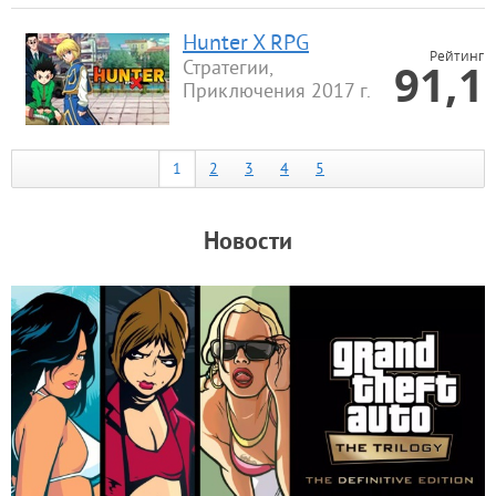
Hunter X RPG
Рейтинг
91,1
Стратегии,
Приключения 2017 г.
1
2
3
4
5
Новости