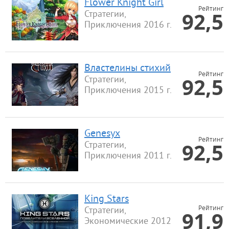
Flower Knight Girl
Рейтинг
92,5
Стратегии,
Приключения 2016 г.
Властелины стихий
Рейтинг
92,5
Стратегии,
Приключения 2015 г.
Genesyx
Рейтинг
92,5
Стратегии,
Приключения 2011 г.
King Stars
Рейтинг
Стратегии,
91,9
Экономические 2012