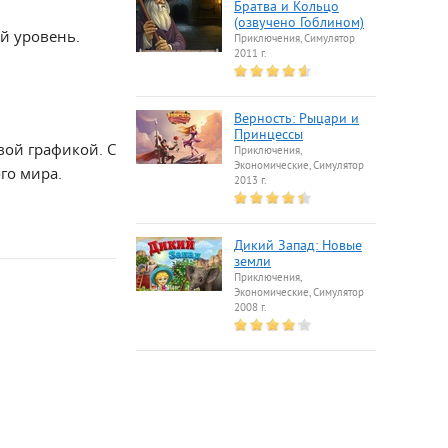
Братва и Кольцо
(озвучено Гоблином)
й уровень.
Приключения, Симулятор
2011 г.
Верность: Рыцари и
Принцессы
ой графикой. С
Приключения,
Экономические, Симулятор
го мира.
2013 г.
Дикий Запад: Новые
земли
Приключения,
Экономические, Симулятор
2008 г.