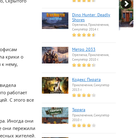
о, Скрытого
Dino Hunter: Deadly
Shores
Стрелялка, Приключения,
Симулятор 2014 г.
 офисам
Метро 2033
Стрелялка, Приключения,
ла крики о
Симулятор 2010 г.
 к нему,
Кодекс Пирата
увидела
Приключения, Симулятор
2013 г.
что работает
й. С этого все
Тюряга
Приключения, Симулятор
ра. Иногда они
2010 г.
те они пережили
лесных жителей.