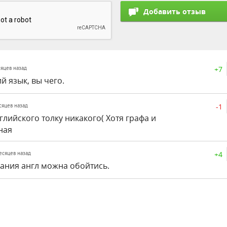
+7
сяцев назад
ий язык, вы чего.
-1
есяцев назад
глийского толку никакого( Хотя графа и
ная
+4
месяцев назад
нания англ можна обойтись.