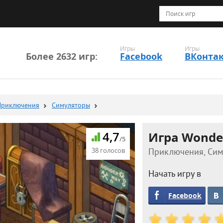
Игры
Игры
Более 2632 игр:
Facebook
ВКонта
Приключения
Симуляторы
4,7
Игра Wonder
/5
38 голосов
Приключения, Симу
Начать игру в
Facebook