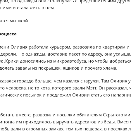
ром, но однажды она столкнулась с представителями другог
ними и стала жить в нем.
ится мышкой.
роцесса
ени Оливия работала курьером, развозила по квартирам и
дероли. Но однажды, доставив пакет по адресу, она услыша
ж .Крики доносились из микроавтобуса, но чтобы добраться
олеть завалы из покрышек, ящиков и прочего хлама.
казался гораздо больше, чем казался снаружи. Там Оливия 
о человека, не то кота, которого звали Мэтт. Он рассказал, 
агических посылок и предложил Оливии стать его напарнице
аботать вместе, развозили посылки обитателям Скрытого ми
 иногда им приходилось выручать адресатов из беды. Вмес
побывали в огромных замках, темных пещерах, в поселках 