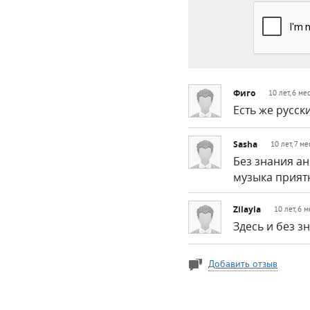
Фиго
10 лет, 6 ме
Есть же русск
Sasha
10 лет, 7 м
Без знания ан
музыка прият
Zilayla
10 лет, 6 
Здесь и без з
Добавить отзыв