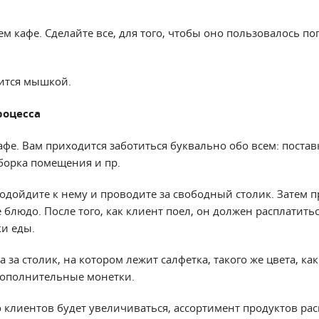
м кафе. Сделайте все, для того, чтобы оно пользовалось п
ится мышкой.
роцесса
афе. Вам приходится заботиться буквально обо всем: постав
борка помещения и пр.
подойдите к нему и проводите за свободный столик. Затем п
 блюдо. После того, как клиент поел, он должен расплатиться
ки еды.
 за столик, на котором лежит салфетка, такого же цвета, ка
дополнительные монетки.
о клиентов будет увеличиваться, ассортимент продуктов ра