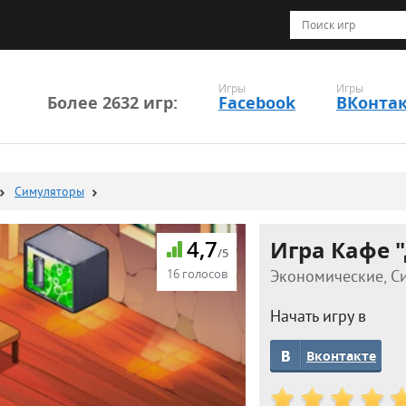
Игры
Игры
Более 2632 игр:
Facebook
ВКонта
Симуляторы
4,7
Игра Кафе 
/5
16 голосов
Экономические, Си
Начать игру в
Вконтакте