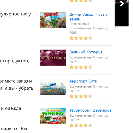
опулярностью у
Дикий Запад: Новые
земли
Приключения,
Экономические, Симулятор
2008 г.
Великий Кутюрье
Экономические, Симулятор
ка продуктов,
2013 г.
римите заказ и
Аэропорт-Сити
Экономические, Симулятор
, а вы - убрать
2011 г.
к и одежда
Территория фермеров
Экономические, Симулятор
2010 г.
сширится. Вы