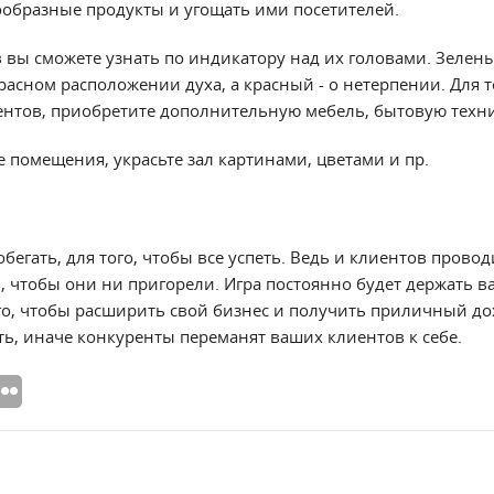
ообразные продукты и угощать ими посетителей.
 вы сможете узнать по индикатору над их головами. Зелен
расном расположении духа, а красный - о нетерпении. Для т
нтов, приобретите дополнительную мебель, бытовую техни
е помещения, украсьте зал картинами, цветами и пр.
бегать, для того, чтобы все успеть. Ведь и клиентов проводи
 чтобы они ни пригорели. Игра постоянно будет держать ва
го, чтобы расширить свой бизнес и получить приличный до
ть, иначе конкуренты переманят ваших клиентов к себе.