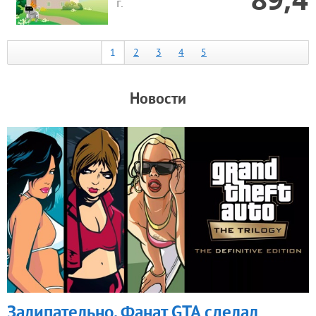
г.
1
2
3
4
5
Новости
Залипательно. Фанат GTA сделал