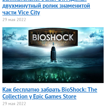
двухминутный ролик знаменитой
части Vice City
29 мая 2022
Как бесплатно забрать BioShock: The
Collection у Epic Games Store
29 мая 2022