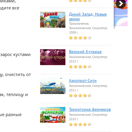
миками,
идите все
Дикий Запад: Новые
земли
Приключения,
Экономические, Симулятор
2008 г.
Великий Кутюрье
 зарос кустами
Экономические, Симулятор
2013 г.
у, очистить от
Аэропорт-Сити
Экономические, Симулятор
2011 г.
к, теплицу и
Территория фермеров
мые разные
Экономические, Симулятор
2010 г.