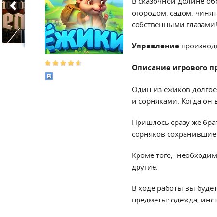
В сказочной долине об
огородом, садом, чинят
собственными глазами!
Управление
производ
Описание игрового п
Один из ежиков долгое 
и сорняками. Когда он 
Пришлось сразу же брат
сорняков сохранившиес
Кроме того, необходим
другие.
В ходе работы вы буде
предметы: одежда, инс