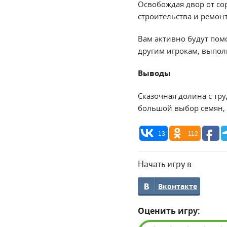
Освобождая двор от сор
строительства и ремонт
Вам активно будут помо
другим игрокам, выполн
Выводы
Сказочная долина с тр
большой выбор семян, р
13
112
Начать игру в
Вконтакте
Оценить игру: