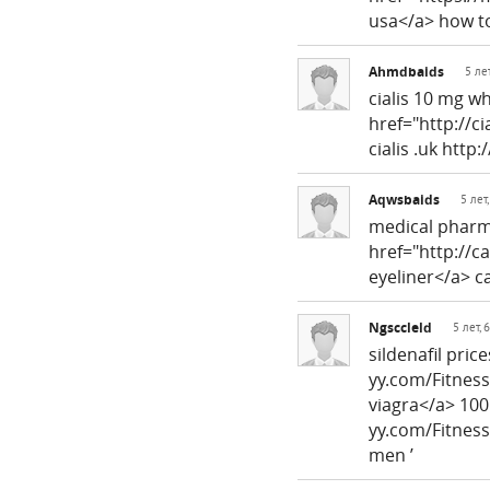
usa</a> how to
Ahmdbaids
5 ле
cialis 10 mg w
href="http://c
cialis .uk http
Aqwsbaids
5 лет
medical pharm
href="http://c
eyeliner</a> c
Ngsccleld
5 лет,
sildenafil pri
yy.com/Fitness
viagra</a> 100
yy.com/Fitness/
men ’