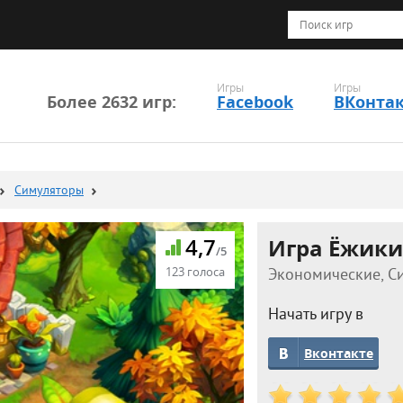
Игры
Игры
Более 2632 игр:
Facebook
ВКонта
Симуляторы
4,7
Игра Ёжики
/5
123 голоса
Экономические, Си
Начать игру в
Вконтакте