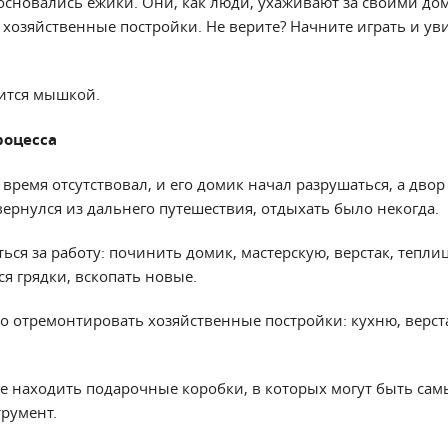
основались ежики. Они, как люди, ухаживают за своими до
 хозяйственные постройки. Не верите? Начните играть и ув
ится мышкой.
роцесса
время отсутствовал, и его домик начал разрушаться, а двор
вернулся из дальнего путешествия, отдыхать было некогда.
ься за работу: починить домик, мастерскую, верстак, теплиц
я грядки, вскопать новые.
о отремонтировать хозяйственные постройки: кухню, верста
те находить подарочные коробки, в которых могут быть са
трумент.