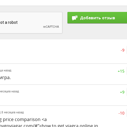
-9
+15
яца назад
игра.
+9
 месяцев назад
-10
т, 8 месяцев назад
mg price comparison <a
mygoviagar.com/#">how to get viagra online in