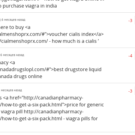
 purchase viagra in india
-3
т, 6 месяцев назад
here to buy <a
ialmenshoprx.com/#">voucher cialis index</a>
://cialmenshoprx.com/ - how much is a cialis ’
-4
, 6 месяцев назад
acy <a
anadadrugslopl.com/#">best drugstore liquid
anada drugs online
-3
 6 месяцев назад
ces <a href="http://canadianpharmacy-
/how-to-get-a-six-pack.html">price for generic
 viagra pill http://canadianpharmacy-
how-to-get-a-six-pack.html - viagra pills for