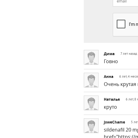
Дима
7 лет назад
Говно
Анна
6 лет, 4 мес
Очень крутая 
Наталья
6 лет, 8
круто
JsweChame
5 ле
sildenafil 20 
href="https://