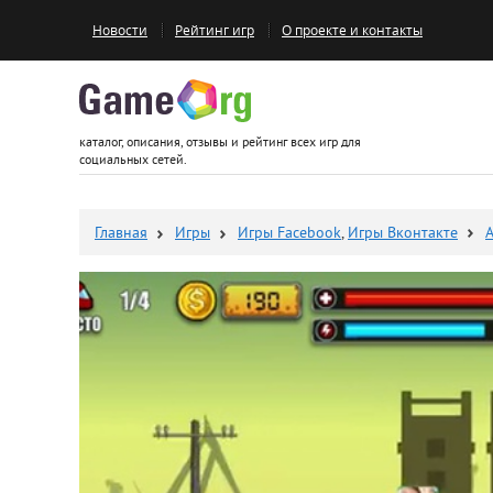
Новости
Рейтинг игр
О проекте и контакты
Game.org
каталог, описания, отзывы и рейтинг всех игр для
социальных сетей.
Главная
Игры
Игры Facebook
,
Игры Вконтакте