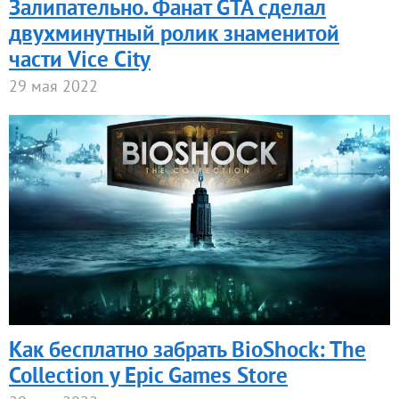
Залипательно. Фанат GTA сделал
двухминутный ролик знаменитой
части Vice City
29 мая 2022
Как бесплатно забрать BioShock: The
Collection у Epic Games Store