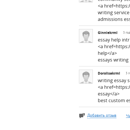
<a href=https
writing servic
admissions es
Ginniekrml
3 го
essay help int
<a href=https
help</a>
essays writing
Dorolisakrml
3 г
writing essay 
<a href=https
essay</a>
best custom es
Ч
Добавить отзыв