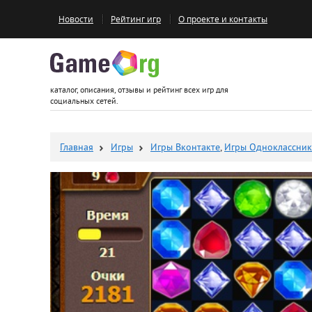
Новости
Рейтинг игр
О проекте и контакты
Game.org
каталог, описания, отзывы и рейтинг всех игр для
социальных сетей.
Главная
Игры
Игры Вконтакте
,
Игры Одноклассни