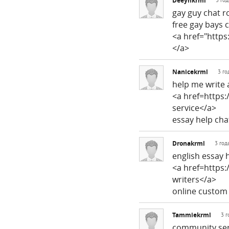
Deeynkrml
3 год
gay guy chat r
free gay bays 
<a href="https
</a>
Nanicekrml
3 го
help me write
<a href=https
service</a>
essay help ch
Dronakrml
3 год
english essay 
<a href=https:
writers</a>
online custom 
Tammiekrml
3 г
community ser