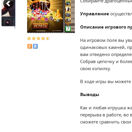
Собирайте драгоценные
Управление
осуществл
Описание игрового п
На игровом поле вы ув
одинаковых камней, пр
вам отведено определе
Собрав цепочку и более
свою копилку.
В ходе игры вы можете 
Выводы
Как и любая игрушка жа
перерыва в работе, во
сможете сравнить свои 