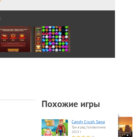
:
Похожие игры
Candy Crush Saga
Три в ряд, Головоломка
2013 г.