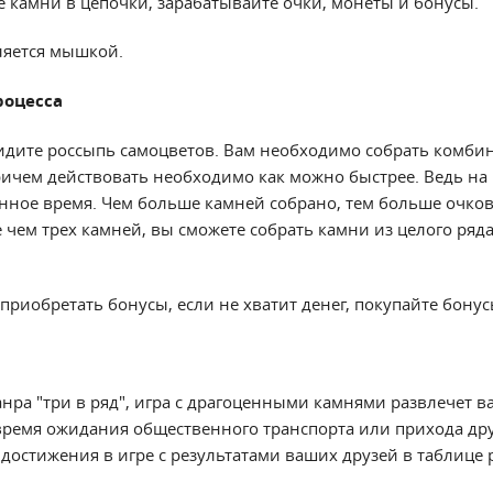
 камни в цепочки, зарабатывайте очки, монеты и бонусы.
яется мышкой.
роцесса
идите россыпь самоцветов. Вам необходимо собрать комби
ичем действовать необходимо как можно быстрее. Ведь на
нное время. Чем больше камней собрано, тем больше очков
 чем трех камней, вы сможете собрать камни из целого ряд
приобретать бонусы, если не хватит денег, покупайте бонусы
нра "три в ряд", игра с драгоценными камнями развлечет в
 время ожидания общественного транспорта или прихода дру
достижения в игре с результатами ваших друзей в таблице 