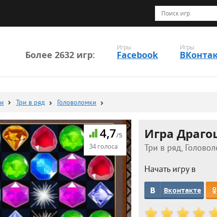
Игры
Игры
Более 2632 игр:
Facebook
ВКонта
ки
Три в ряд
Головоломки
4,7
Игра Драго
/5
34 голоса
Три в ряд, Головол
Начать игру в
Вконтакте