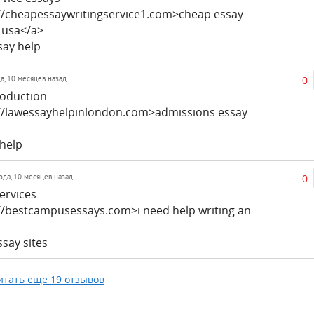
://cheapessaywritingservice1.com>cheap essay
e usa</a>
say help
0
да, 10 месяцев назад
roduction
://lawessayhelpinlondon.com>admissions essay
 help
0
ода, 10 месяцев назад
services
://bestcampusessays.com>i need help writing an
say sites
итать еще 19 отзывов