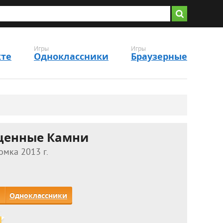
Игры
Игры
кте
Одноклассники
Браузерные
ценные Камни
омка 2013 г.
Одноклассники