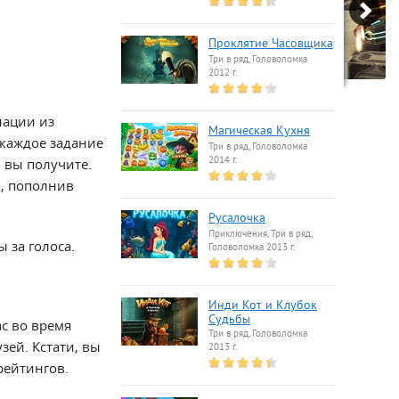
Проклятие Часовщика
Три в ряд, Головоломка
2012 г.
нации из
Магическая Кухня
 каждое задание
Три в ряд, Головоломка
2014 г.
 вы получите.
а, пополнив
Русалочка
Приключения, Три в ряд,
 за голоса.
Головоломка 2013 г.
Инди Кот и Клубок
Судьбы
ас во время
Три в ряд, Головоломка
зей. Кстати, вы
2013 г.
рейтингов.