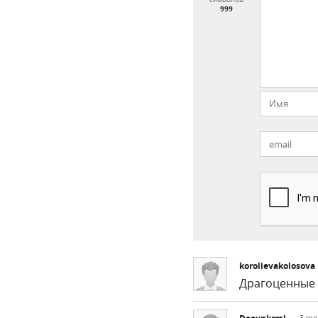
999
korolievakolosova
Драгоценные к