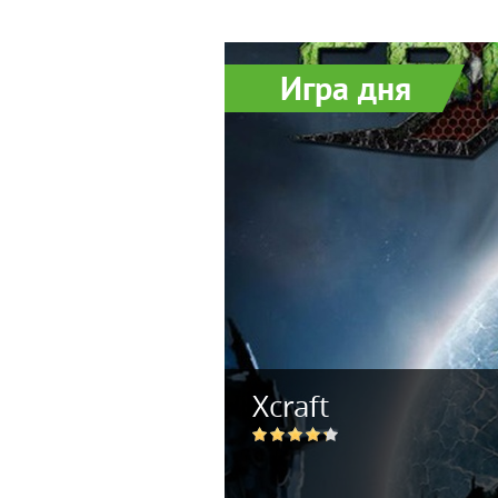
Игра дня
Хcraft