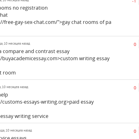
-1
а, 10 месяцев назад
ooms no registration
chat
://free-gay-sex-chat.com/">gay chat rooms of pa
0
да, 10 месяцев назад
 a compare and contrast essay
://buyacademicessay.com>custom writing essay
at room
0
а, 10 месяцев назад
help
//customs-essays-writing.org>paid essay
essay writing service
0
ода, 10 месяцев назад
vice essays