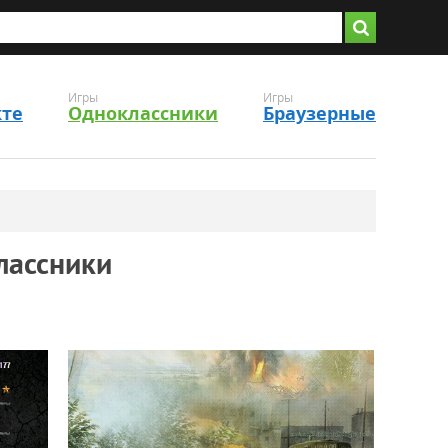
Игры
Игры
кте
Одноклассники
Браузерные
лассники