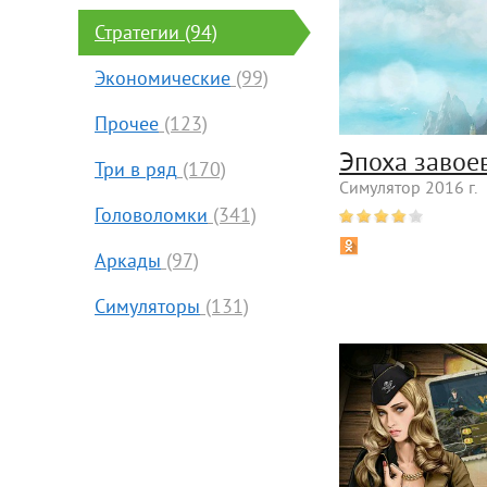
Стратегии
(94)
Экономические
(99)
Прочее
(123)
Эпоха завое
Три в ряд
(170)
Симулятор 2016 г.
Головоломки
(341)
Аркады
(97)
Симуляторы
(131)