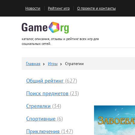
Новости
Рейтинг игр
О проекте и контакты
Game.org
каталог, описания, отзывы и рейтинг всех игр для
социальных сетей.
Главная
Игры
Стратегии
Общий рейтинг
(627)
Поиск предметов
(23)
Стрелялки
(34)
Спортивные
(6)
Приключения
(147)