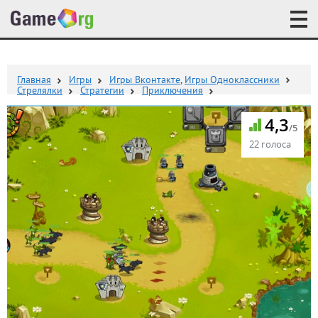
Главная
Игры
Игры Вконтакте
,
Игры Одноклассники
Стрелялки
Стратегии
Приключения
4,3
/5
22 голоса