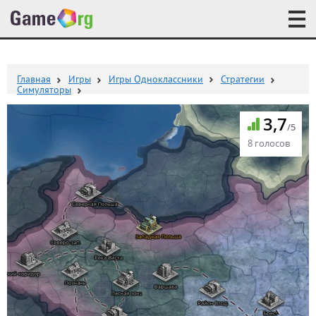
Главная
Игры
Игры Одноклассники
Стратегии
Симуляторы
3,7
/5
8 голосов