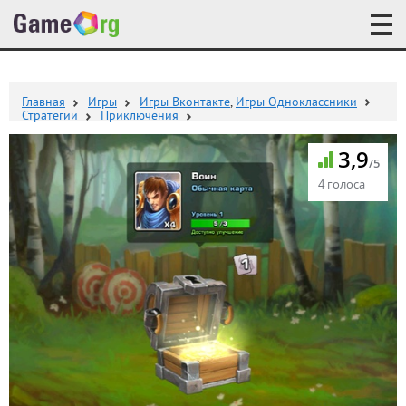
Главная
Игры
Игры Вконтакте
,
Игры Одноклассники
Стратегии
Приключения
3,9
/5
4 голоса