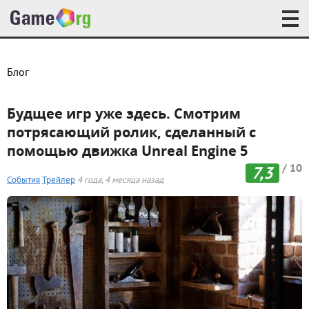
Блог
Будщее игр уже здесь. Смотрим
потрясающий ролик, сделанный c
помощью движка Unreal Engine 5
/ 10
7,3
События
Трейлер
4 года, 4 месяца назад