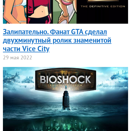
Залипательно. Фанат GTA сделал
двухминутный ролик знаменитой
части Vice City
29 мая 2022