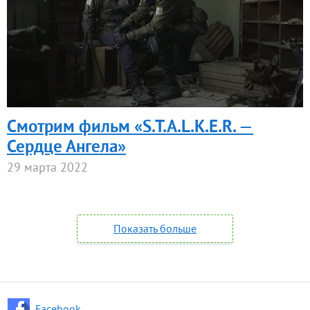
Смотрим фильм «S.T.A.L.K.E.R. —
Сердце Ангела»
29 марта 2022
Показать больше
Facebook