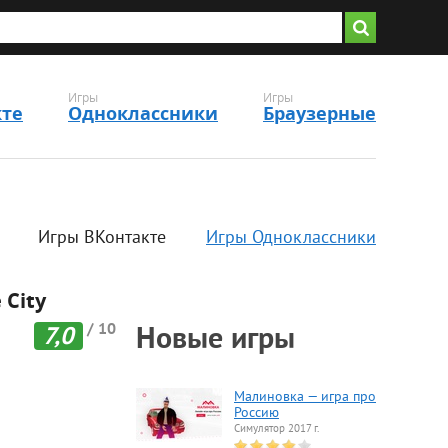
Игры
Игры
кте
Одноклассники
Браузерные
Игры ВКонтакте
Игры Одноклассники
 City
/ 10
Новые игры
7,0
Малиновка — игра про
Россию
Симулятор 2017 г.