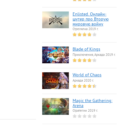
Enlisted. Онлайн-
шутер про Вторую
мировую войну
Стрелялка 2019 г.
Blade of Kings
Приключения, Аркада 2019 г.
World of Chaos
Аркада 2020 г.
Magic the Gathering:
Arena
Стратегии 2019 г.