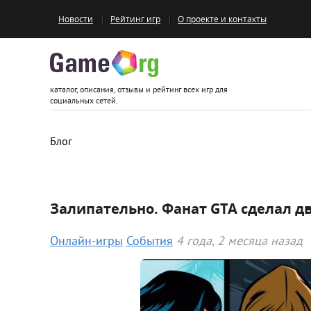
Новости
Рейтинг игр
О проекте и контакты
Game.org
каталог, описания, отзывы и рейтинг всех игр для
социальных сетей.
Блог
Залипательно. Фанат GTA сделал д
Онлайн-игры
События
4 года, 2 месяца назад