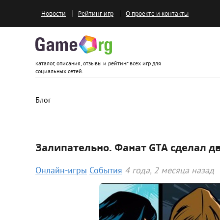
Новости
Рейтинг игр
О проекте и контакты
Game.org
каталог, описания, отзывы и рейтинг всех игр для
социальных сетей.
Блог
Залипательно. Фанат GTA сделал д
Онлайн-игры
События
4 года, 2 месяца назад