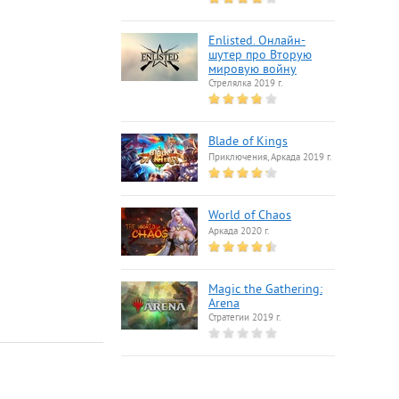
Enlisted. Онлайн-
шутер про Вторую
мировую войну
Стрелялка 2019 г.
Blade of Kings
Приключения, Аркада 2019 г.
World of Chaos
Аркада 2020 г.
Magic the Gathering:
Arena
Стратегии 2019 г.