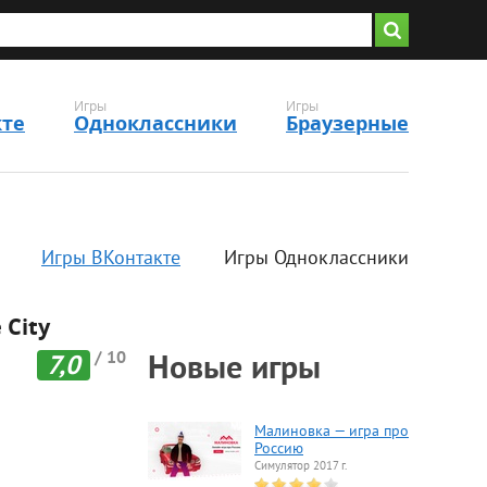
Игры
Игры
кте
Одноклассники
Браузерные
Игры ВКонтакте
Игры Одноклассники
 City
/ 10
Новые игры
7,0
Малиновка — игра про
Россию
Симулятор 2017 г.