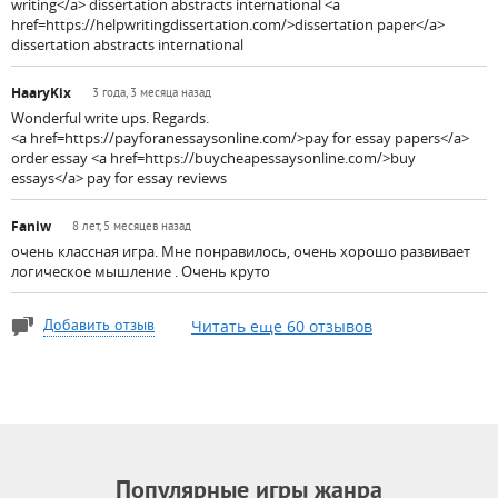
writing</a> dissertation abstracts international <a
href=https://helpwritingdissertation.com/>dissertation paper</a>
dissertation abstracts international
HaaryKix
3 года, 3 месяца назад
Wonderful write ups. Regards.
<a href=https://payforanessaysonline.com/>pay for essay papers</a>
order essay <a href=https://buycheapessaysonline.com/>buy
essays</a> pay for essay reviews
Faniw
8 лет, 5 месяцев назад
очень классная игра. Мне понравилось, очень хорошо развивает
логическое мышление . Очень круто
Читать еще 60 отзывов
Добавить отзыв
Популярные игры жанра