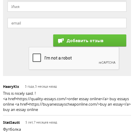
HaaryKix
3 года, 3 месяца назад
This is nicely said. !
<a href=https://quality-essays.com/>order essay online</a> buy essays
online <a href=https://buyanessayscheaponline.com/>buy an essay</a>
buy an essay online
StatSautt
5 лет, 7 месяцев назад
Футболка