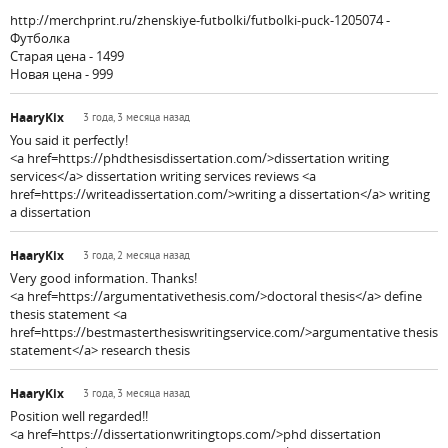
http://merchprint.ru/zhenskiye-futbolki/futbolki-puck-1205074 -
Футболка
Старая цена - 1499
Новая цена - 999
HaaryKix
3 года, 3 месяца назад
You said it perfectly!
<a href=https://phdthesisdissertation.com/>dissertation writing
services</a> dissertation writing services reviews <a
href=https://writeadissertation.com/>writing a dissertation</a> writing
a dissertation
HaaryKix
3 года, 2 месяца назад
Very good information. Thanks!
<a href=https://argumentativethesis.com/>doctoral thesis</a> define
thesis statement <a
href=https://bestmasterthesiswritingservice.com/>argumentative thesis
statement</a> research thesis
HaaryKix
3 года, 3 месяца назад
Position well regarded!!
<a href=https://dissertationwritingtops.com/>phd dissertation