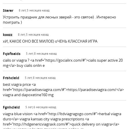
Sterer
8 лет, 5 месяцев назад
Устроить праздник для лесных зверей - это святое) . Интересно
поиграть )
koozz
8 лет, 5 месяцев назад
хИ, КАКОЕ ОНО ВСЕ МИЛОЕ) оЧЕНЬ КЛАССНАЯ ИГРА
Fqbfbaids
5 лет, 8 месяцев назад
cialis or viagra ? <a href="https://gocialirx.com/#">cialis super active 20
mg</a> buy cialis onlin e
Frbhcleld
5 лет, 8 месяцев назад
best viagra price <a
href="https://paradiseviagira.com/#">https://paradiseviagira.com/</a>
viagra and dapoxetine160 mg
Fgnhcleld
5 лет, 6 месяцев назад
viagra blue vision <a href="http://ltdviagragogo.com/#">herbal viagra
duro</a> viagra kansas city viagra prescriptions <a
href="http://hdgenericviagraxk.com/#">quick delivery on viagra</a>