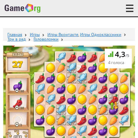
Главная
Игры
Игры Вконтакте
,
Игры Одноклассники
Три в ряд
Головоломки
4,3
/5
4 голоса