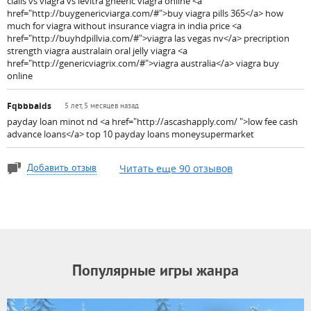
cialis vs viagra vs levitra gneeric viagra online <a
href="http://buygenericviarga.com/#">buy viagra pills 365</a> how
much for viagra without insurance viagra in india price <a
href="http://buyhdpillvia.com/#">viagra las vegas nv</a> precription
strength viagra australain oral jelly viagra <a
href="http://genericviagrix.com/#">viagra australia</a> viagra buy
online
Fqbbbaids
5 лет, 5 месяцев назад
payday loan minot nd <a href="http://ascashapply.com/ ">low fee cash
advance loans</a> top 10 payday loans moneysupermarket
Читать еще 90 отзывов
Добавить отзыв
Популярные игры жанра