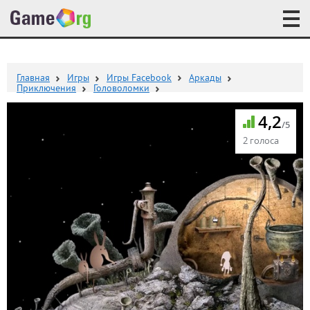
Главная
Игры
Игры Facebook
Аркады
Приключения
Головоломки
4,2
/5
2 голоса