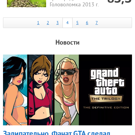
Головоломка 2013 г.
1
2
3
4
5
6
7
Новости
Залипательно. Фанат GTA сделал