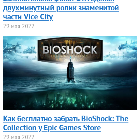
двухминутный ролик знаменитой
части Vice City
29 мая 2022
Как бесплатно забрать BioShock: The
Collection у Epic Games Store
29 мая 2022