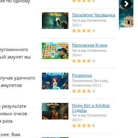
вие по одному
Проклятие Часовщика
Три в ряд, Головоломка
2012 г.
Магическая Кухня
еугомонного
Три в ряд, Головоломка
2014 г.
ный амулет вы
Русалочка
случае удачного
Приключения, Три в ряд,
 амулетов
Головоломка 2013 г.
 результате
Инди Кот и Клубок
Судьбы
зовых очков.
Три в ряд, Головоломка
 раза.
2013 г.
снее. Вам