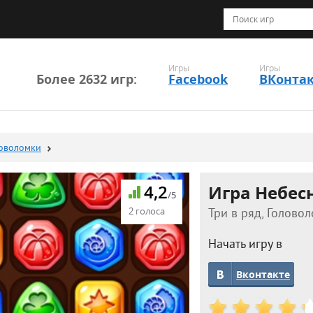
Игры
Игры
Более 2632 игр:
Facebook
ВКонта
ловоломки
4,2
Игра Небес
/5
2 голоса
Три в ряд, Головол
Начать игру в
Вконтакте