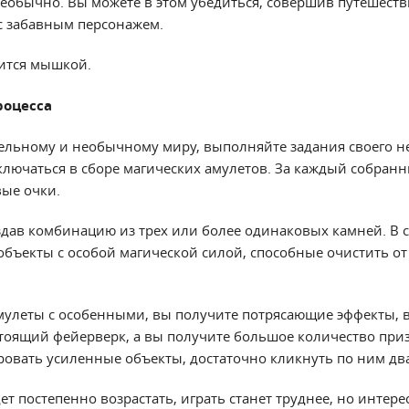
необычно. Вы можете в этом убедиться, совершив путешест
 с забавным персонажем.
ится мышкой.
роцесса
ельному и необычному миру, выполняйте задания своего н
аключаться в сборе магических амулетов. За каждый собран
вые очки.
здав комбинацию из трех или более одинаковых камней. В 
 объекты с особой магической силой, способные очистить от
улеты с особенными, вы получите потрясающие эффекты, в
тоящий фейерверк, а вы получите большое количество при
ровать усиленные объекты, достаточно кликнуть по ним два
т постепенно возрастать, играть станет труднее, но интере