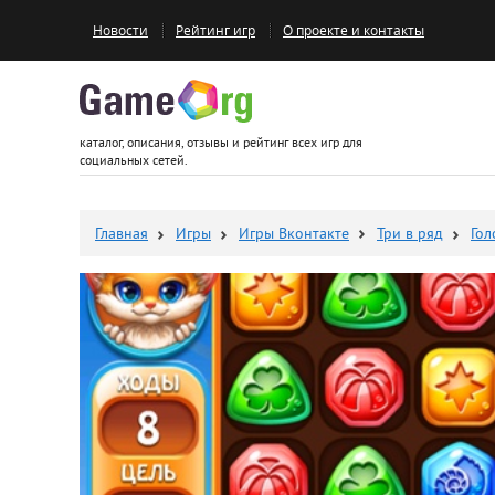
Новости
Рейтинг игр
О проекте и контакты
Game.org
каталог, описания, отзывы и рейтинг всех игр для
социальных сетей.
Главная
Игры
Игры Вконтакте
Три в ряд
Го