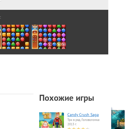
:
Похожие игры
Candy Crush Saga
Три в ряд, Головоломка
2013 г.