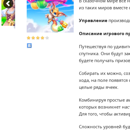
В сказочном мире все 
из таких миров вместе
Управление
производ
Описание игрового п
Путешествуя по удивит
спутника. Они будут з
будете получать призо
Собирать их можно, со
хода, на поле появятся
целые ряды ячеек.
Комбинируя простые ам
которых возникнет нас
Для того, чтобы активи
Сложность уровней буде