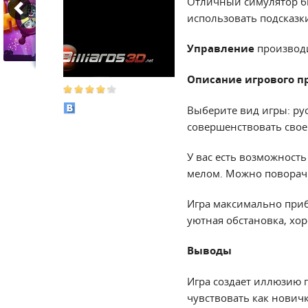
Отличный симулятор би
использовать подсказки
Управление
производ
Описание игрового п
Выберите вид игры: рус
совершенствовать свое
У вас есть возможность
мелом. Можно поворачив
Игра максимально прибл
уютная обстановка, хо
Выводы
Игра создает иллюзию 
чувствовать как новичк