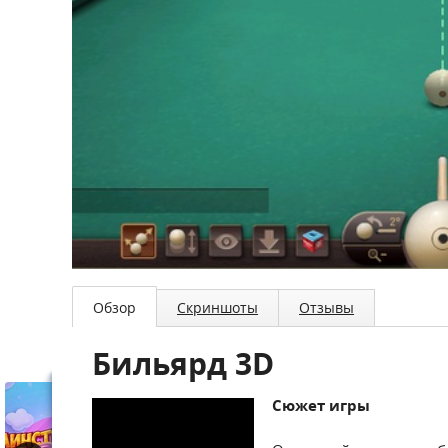
Обзор
Скриншоты
Отзывы
Бильярд 3D
Сюжет игры