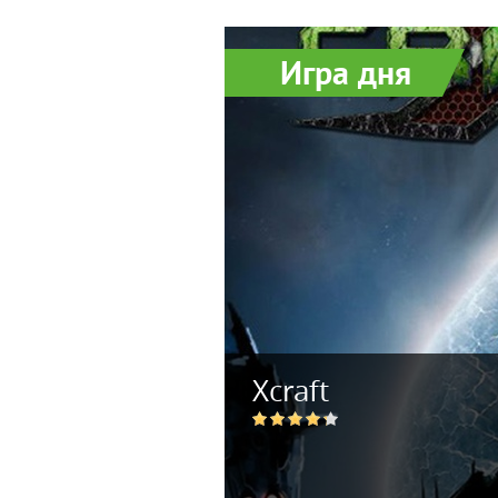
Игра дня
Хcraft