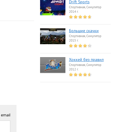
Drift Sports
Спортивная, Симулятор
2014 г.
Большие скачки
Спортивная, Симулятор
2015 г.
Хоккей без правил
Спортивная, Симулятор
2012 г.
 email