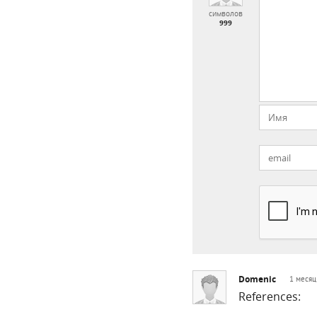
символов
999
Domenic
1 месяц
References: