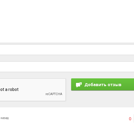
0
 назад