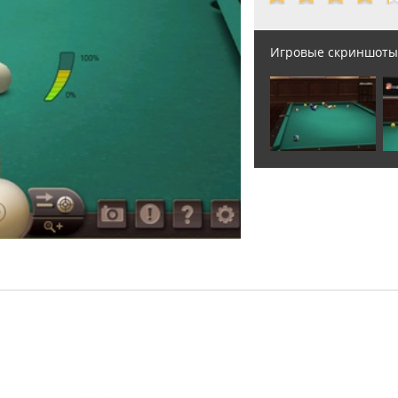
Игровые скриншоты