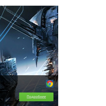
Подробнее