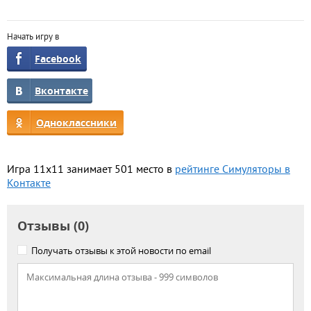
Начать игру в
Facebook
Вконтакте
Одноклассники
Игра 11x11 занимает 501 место в
рейтинге Симуляторы в
Контакте
Отзывы (0)
Получать отзывы к этой новости по email