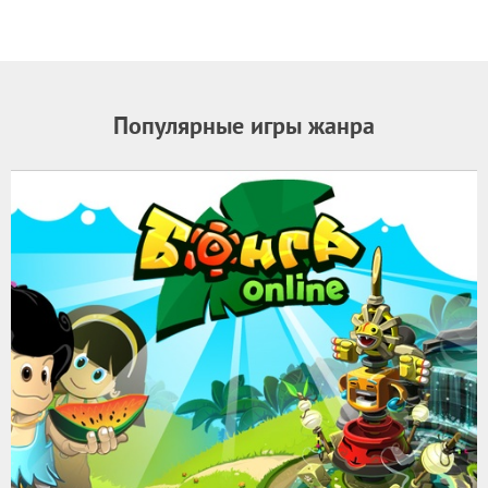
Популярные игры жанра