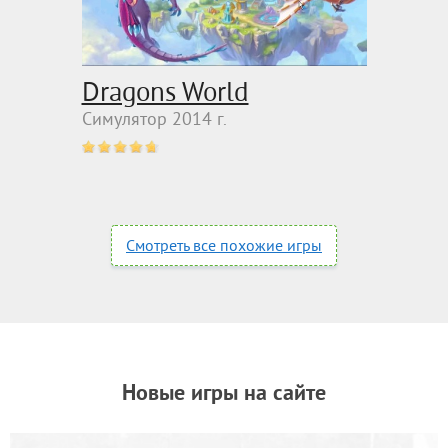
Dragons World
Симулятор 2014 г.
Смотреть все похожие игры
Новые игры на сайте