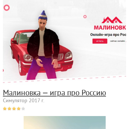
Малиновка — игра про Россию
Симулятор 2017 г.