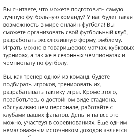
Вы считаете, что можете подготовить самую
лучшую футбольную команду? У вас будет такая
возможность в мире онлайн-футбола! Вы
сможете организовать свой футбольный клуб,
разработать эксклюзивную форму, эмблему.
Играть можно в товарищеских матчах, кубковых
турнирах, а так же в сезонных чемпионатах и
чемпионату по футболу.
Вы, как тренер одной из команд, будете
подбирать игроков, тренировать их,
разрабатывать тактику игры. Кроме этого,
позаботьтесь о достойном виде стадиона,
обслуживающем персонале, работайте с
клубами ваших фанатов. Деньги на все это
можно, участвуя в соревнованиях. Еще одним
немаловажным источником доходов является