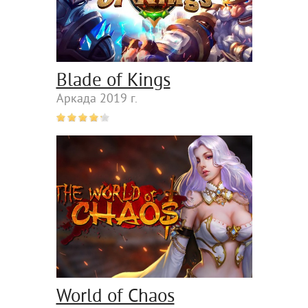
Blade of Kings
Аркада 2019 г.
World of Chaos