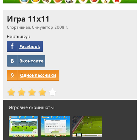
Игра 11x11
Спортивная, Симулятор 2008 г.
Начать игру в
Facebook
Вконтакте
Одноклассники
Игровые скриншоты: