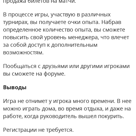
продажа билетов на матчи.
В процессе игры, участвую в различных
турнирах, вы получаете очки опыта. Набрав
определенное количество опыта, вы сможете
повысить свой уровень менеджера, что влечет
за собой доступ к дополнительным
возможностям.
Пообщаться с друзьями или другими игроками
вы сможете на форуме.
Выводы
Игра не отнимет у игрока много времени. В нее
можно играть дома, во время отдыха, и даже на
работе, когда руководитель вышел покурить.
Регистрации не требуется.