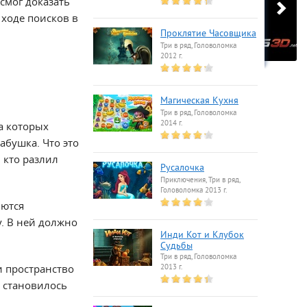
смог доказать
 ходе поисков в
Проклятие Часовщика
Три в ряд, Головоломка
2012 г.
Магическая Кухня
Три в ряд, Головоломка
2014 г.
ла которых
абушка. Что это
 кто разлил
Русалочка
Приключения, Три в ряд,
Головоломка 2013 г.
яются
у. В ней должно
Инди Кот и Клубок
Судьбы
Три в ряд, Головоломка
и пространство
2013 г.
 становилось