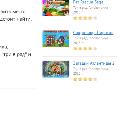
Pet Rescue Saga
Три в ряд, Головоломка
елить место
2013 г.
дстоит найти.
Сокровища Пиратов
Три в ряд, Головоломка
2013 г.
ика,
"три в ряд" и
Загадки Атлантиды 2
Три в ряд, Головоломка
2012 г.