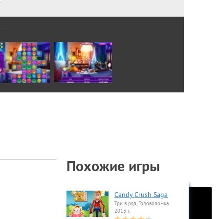
:
Похожие игры
Candy Crush Saga
Три в ряд, Головоломка
2013 г.