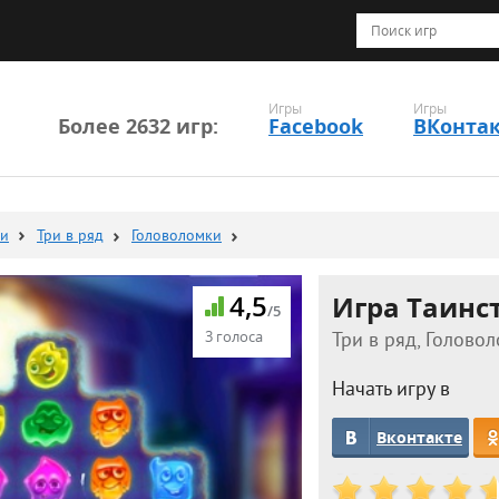
Игры
Игры
Более 2632 игр:
Facebook
ВКонта
ки
Три в ряд
Головоломки
4,5
Игра Таинс
/5
3 голоса
Три в ряд, Головол
Начать игру в
Вконтакте