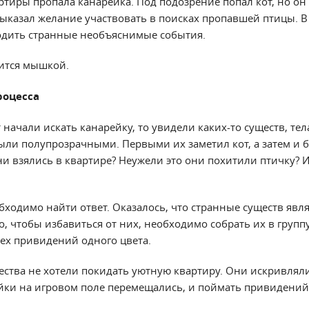
тиры пропала канарейка. Под подозрение попал кот, но он 
ыказал желание участвовать в поисках пропавшей птицы. В
одить странные необъяснимые события.
ится мышкой.
роцесса
 начали искать канарейку, то увидели каких-то существ, те
ыли полупрозрачными. Первыми их заметил кот, а затем и б
они взялись в квартире? Неужели это они похитили птичку? И
бходимо найти ответ. Оказалось, что странные существ явл
, чтобы избавиться от них, необходимо собрать их в групп
рех привидений одного цвета.
ества не хотели покидать уютную квартиру. Они искривлял
ейки на игровом поле перемещались, и поймать привидений