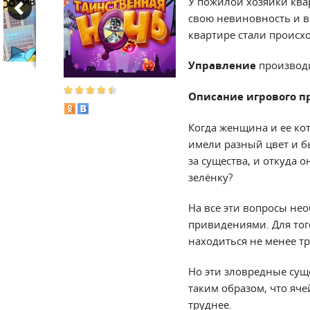
У пожилой хозяйки квар
свою невиновность и в
квартире стали происх
Управление
производ
Описание игрового п
Когда женщина и ее кот
имели разный цвет и б
за существа, и откуда 
зелёнку?
На все эти вопросы нео
привидениями. Для того
находиться не менее т
Но эти зловредные сущ
таким образом, что яч
труднее.