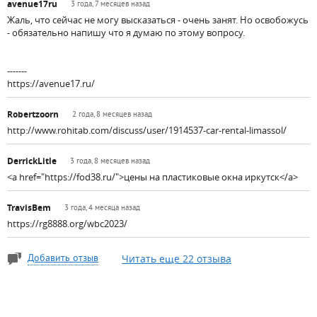
avenue17ru
3 года, 7 месяцев назад
Жаль, что сейчас не могу высказаться - очень занят. Но освобожусь
- обязательно напишу что я думаю по этому вопросу.
-------
https://avenue17.ru/
Robertzoorn
2 года, 8 месяцев назад
http://www.rohitab.com/discuss/user/1914537-car-rental-limassol/
DerrickLitle
3 года, 8 месяцев назад
<a href="https://fod38.ru/">цены на пластиковые окна иркутск</a>
TravisBem
3 года, 4 месяца назад
https://rg8888.org/wbc2023/
Читать еще 22 отзыва
Добавить отзыв