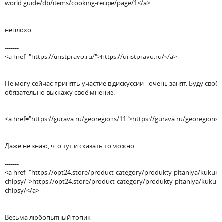
world.guide/db/items/cooking-recipe/page/1</a>
неплохо
-------
<a href="https://uristpravo.ru/">https://uristpravo.ru/</a>
Не могу сейчас принять участие в дискуссии - очень занят. Буду свобо
обязательно выскажу своё мнение.
-------
<a href="https://gurava.ru/georegions/11">https://gurava.ru/georegions/
Даже не знаю, что тут и сказать то можно
-------
<a href="https://opt24.store/product-category/produkty-pitaniya/kukuru
chipsy/">https://opt24.store/product-category/produkty-pitaniya/kukur
chipsy/</a>
Весьма любопытный топик