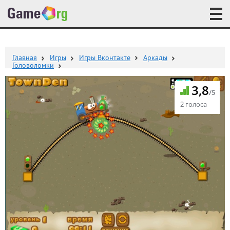
Главная
Игры
Игры Вконтакте
Аркады
Головоломки
3,8
/5
2 голоса