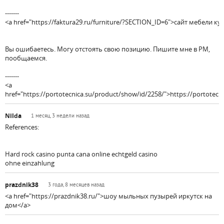
-------
<a href="https://faktura29.ru/furniture/?SECTION_ID=6">сайт мебели ку
Вы ошибаетесь. Могу отстоять свою позицию. Пишите мне в PM,
пообщаемся.
-------
<a
href="https://portotecnica.su/product/show/id/2258/">https://portotecni
Nilda
1 месяц, 3 недели назад
References:
Hard rock casino punta cana online echtgeld casino
ohne einzahlung
prazdnik38
3 года, 8 месяцев назад
<a href="https://prazdnik38.ru/">шоу мыльных пузырей иркутск на
дом</a>