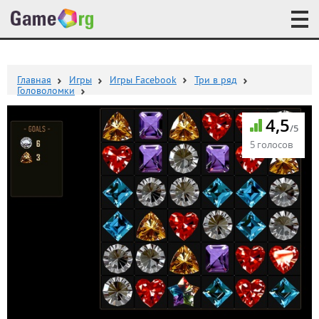
Главная
Игры
Игры Facebook
Три в ряд
Головоломки
4,5
/5
5 голосов