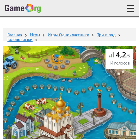
Главная
Игры
Игры Одноклассники
Три в ряд
Головоломки
4,2
/5
14 голосов