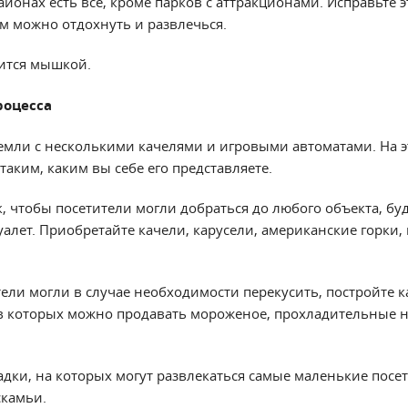
онах есть все, кроме парков с аттракционами. Исправьте э
ом можно отдохнуть и развлечься.
ится мышкой.
роцесса
земли с несколькими качелями и игровыми автоматами. На э
таким, каким вы себе его представляете.
 чтобы посетители могли добраться до любого объекта, буд
уалет. Приобретайте качели, карусели, американские горки, 
тели могли в случае необходимости перекусить, постройте к
 в которых можно продавать мороженое, прохладительные 
дки, на которых могут развлекаться самые маленькие посет
скамьи.