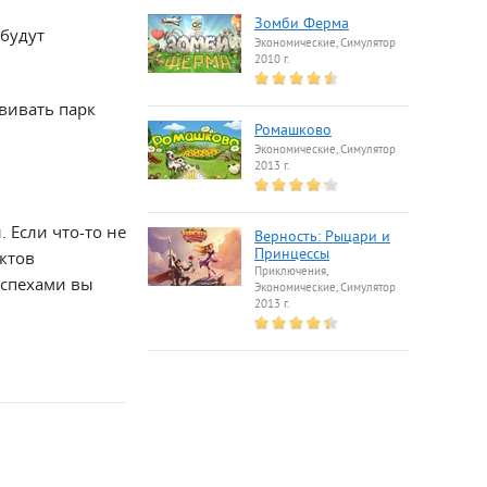
Зомби Ферма
 будут
Экономические, Симулятор
2010 г.
звивать парк
Ромашково
Экономические, Симулятор
2013 г.
 Если что-то не
Верность: Рыцари и
Принцессы
ктов
Приключения,
успехами вы
Экономические, Симулятор
2013 г.