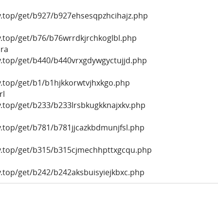
ly.top/get/b927/b927ehsesqpzhcihajz.php
y.top/get/b76/b76wrrdkjrchkoglbl.php
ra
ly.top/get/b440/b440vrxgdywgyctujjd.php
y.top/get/b1/b1hjkkorwtvjhxkgo.php
rl
y.top/get/b233/b233lrsbkugkknajxkv.php
y.top/get/b781/b781jjcazkbdmunjfsl.php
ly.top/get/b315/b315cjmechhpttxgcqu.php
y.top/get/b242/b242aksbuisyiejkbxc.php