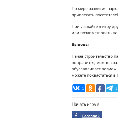
По мере развития парк
привлекать посетител
Приглашайте в игру дру
или позаимствовать п
Выводы
Начав строительство па
понравится, можно сра
обуславливает возможн
можете похвастаться в 
1
1
Начать игру в
Facebook