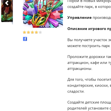
Порой в новых микрорай
создайте парк, в котор
Управление
производ
Описание игрового п
Вы получаете участок 
можете построить парк 
Проложите дорожки так,
аттракцион, кафе или т
аттракционы.
Для того, чтобы посети
кондитерские, киоски,
сладости.
Создайте детские площа
родителей установите 