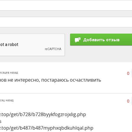
0
месяцев назад
нов не интересно, постараюсь осчастливить
0
есяц назад
y.top/get/b728/b728byykfogzrojxlig.php
s
ly.top/get/b487/b487myphxqbdkuhlqal.php