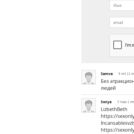
Samva
8 лет, 11 
Без атракцио
людей
Sonya
3 года, 1 м
LizbethBeth
https://sexonl
Incansablesvzl
https://sexon