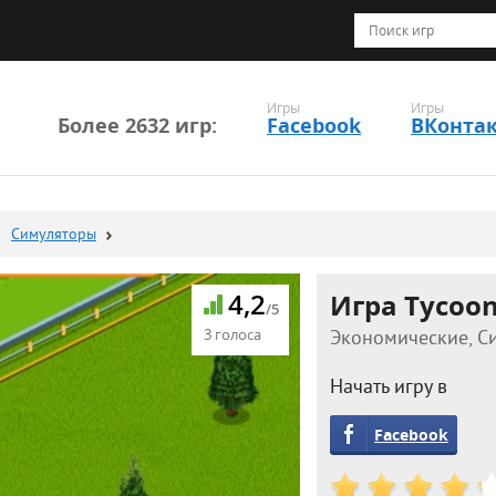
Игры
Игры
Более 2632 игр:
Facebook
ВКонта
Симуляторы
4,2
Игра Tycoon
/5
3 голоса
Экономические, Си
Начать игру в
Facebook