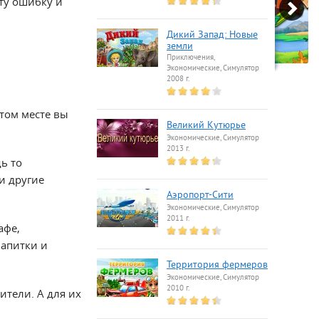
ту ошибку и
Дикий Запад: Новые
земли
Приключения,
Экономические, Симулятор
2008 г.
том месте вы
Великий Кутюрье
Экономические, Симулятор
2013 г.
ь то
и другие
Аэропорт-Сити
Экономические, Симулятор
2011 г.
афе,
напитки и
Территория фермеров
Экономические, Симулятор
2010 г.
ители. А для их