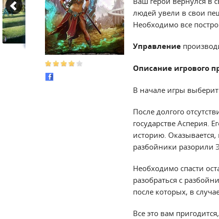
Ваш герой вернулся в с
людей увели в свои пе
Необходимо все построй
Управление
производ
Описание игрового п
В начале игры выберите
После долгого отсутст
государстве Асперия. Е
историю. Оказывается,
разбойники разорили Э
Необходимо спасти ост
разобраться с разбойн
после которых, в случа
Все это вам пригодится