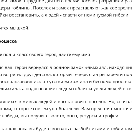
вой замок в трудное для него время: поселок разрушили ра
щеры гоблины. Поселок и замок представляют жалкое зрели
ки восстановить, а людей - спасти от неминуемой гибели.
ится мышкой.
роцесса
 пол и класс своего героя, дайте ему имя.
вия ваш герой вернулся в родной замок Эльмхилл, находящи
го встретил друг детства, который теперь стал рыцарем и по
 воспользовавшись отсутствием хозяина и беспомощностью
льмхилл, а подоспевшие следом гоблины увели людей в с
авшихся в живых людей и восстановить поселок. Но, снача
иками, которые совсем уж обнаглели. Вам предстоят многоч
е победы, вы получите золото, опыт, ресурсы и трофеи.
, так как пока вы будете воевать с разбойниками и гоблинам