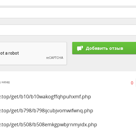
0
ц назад
ly.top/get/b10/b10wakogffqhpuhxmf.php
ly.top/get/b798/b798ijcubjvomwifwnq.php
ly.top/get/b508/b508emkgpwbjrnmyidx.php