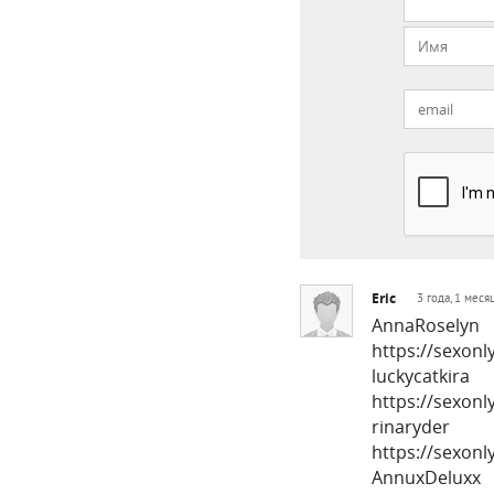
Eric
3 года, 1 меся
AnnaRoselyn
https://sexon
luckycatkira
https://sexon
rinaryder
https://sexon
AnnuxDeluxx