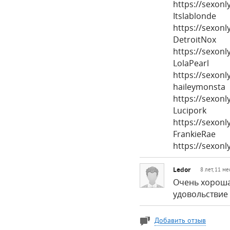
https://sexon
Itslablonde
https://sexon
DetroitNox
https://sexonl
LolaPearl
https://sexon
haileymonsta
https://sexon
Lucipork
https://sexon
FrankieRae
https://sexon
Ledor
8 лет, 11 м
Очень хороша
удовольствие 
Добавить отзыв