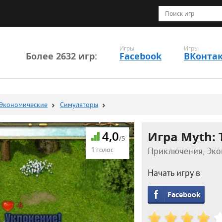
Игры
Игры
Более 2632 игр:
Facebook
ВКонта
Экономические
Симуляторы
4,0
Игра Myth: 
/5
1 голос
Приключения, Экон
Начать игру в
Facebook