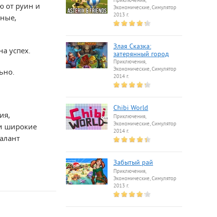
Приключения,
 от руин и
Экономические, Симулятор
2013 г.
вные,
Злая Сказка:
а успех.
затерянный город
Приключения,
Экономические, Симулятор
ьно.
2014 г.
Chibi World
ия,
Приключения,
Экономические, Симулятор
и широкие
2014 г.
талант
Забытый рай
Приключения,
Экономические, Симулятор
2013 г.