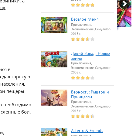
збойники, а
ще.
Веселое племя
Приключения,
Экономические, Симулятор
2013 г.
Дикий Запад: Новые
земли
Приключения,
Экономические, Симулятор
йся в
2008 г.
ведал горькую
 населения,
вои пещеры.
Верность: Рыцари и
Принцессы
Приключения,
ла необходимо
Экономические, Симулятор
исленные бои,
2013 г.
Asterix & Friends
и,