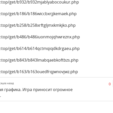
ly.top/get/b932/b932mjablyabocoukur.php
ly.top/get/b186/b186wiccbxrjjkemaek.php
y.top/get/b258/b258xrftgljmxkmkjko.php
ly.top/get/b486/b486iuonmojqhwreznx.php
ly.top/get/b614/b614qctmqiqdkdrgaeu.php
ly.top/get/b843/b843lmabqaebkoftbzs.php
ly.top/get/b163/b163ouedfrqjwnovjwz.php
0
есяцев назад
я графика. Игра приносит огромное
.