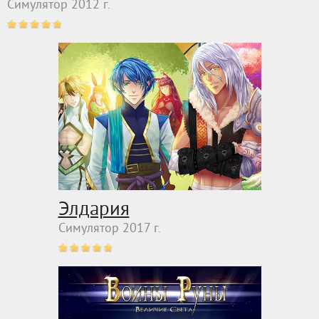
Симулятор 2012 г.
Элдария
Симулятор 2017 г.