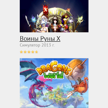
Воины Руны Х
Симулятор 2013 г.