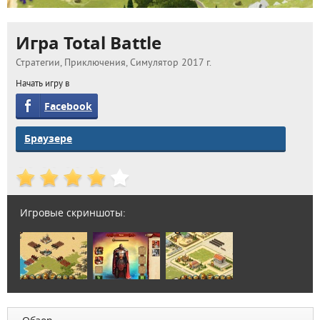
Игра Total Battle
Стратегии, Приключения, Симулятор 2017 г.
Начать игру в
Facebook
Браузере
Игровые скриншоты: