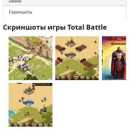
Обзор
Скриншоты
Скриншоты игры Total Battle