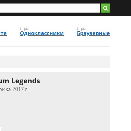
Игры
Игры
кте
Одноклассники
Браузерные
rum Legends
омка 2017 г.