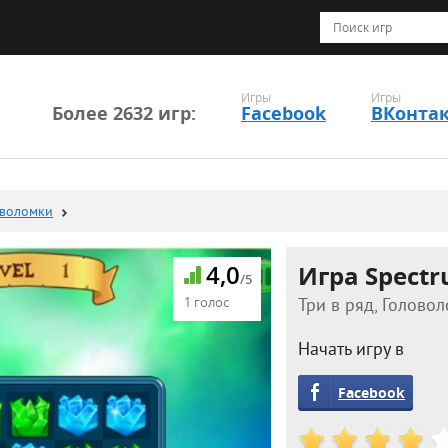
Игры
Игры
Более 2632 игр:
Facebook
ВКонта
оволомки
4,0
Игра Spect
/5
1 голос
Три в ряд, Головол
Начать игру в
Facebook