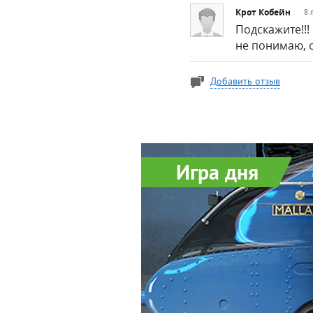
Крот Кобейн
8 
Подскажите!!!
не понимаю, о
Добавить отзыв
Игра дня