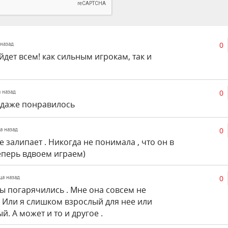
0
 назад
йдет всем! как сильным игрокам, так и
0
а назад
 даже понравилось
0
ца назад
е залипает . Никогда не понимала , что он в
еперь вдвоем играем)
0
яца назад
ы погарячились . Мне она совсем не
. Или я слишком взрослый для нее или
. А может и то и другое .