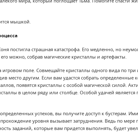
алекого мира, который поглощает Тьма. Помогите спасти жи
ится мышкой.
роцесса
Соня постигла страшная катастрофа. Его медленно, но неум
 его можно, собрав магические кристаллы и артефакты.
а игровом поле. Совмещайте кристаллы одного вида по три 
одив место другим. Если вам удастся собрать определенные
аллов, появятся кристаллы с особой магической силой. Акт
исталлы в целом ряду или столбце. Особой удачей является
 определенных успехов, вы получите доступ к бустерам. Им
а прохождение уровня вызывает затруднения. Ведь по мере
ность заданий, которые вам придется выполнять, будет уве