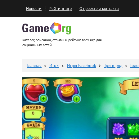
Новости
Рейтинг игр
О проекте и контакты
Game.org
каталог, описания, отзывы и рейтинг всех игр для
социальных сетей.
Главная
Игры
Игры Facebook
Три в ряд
Гол