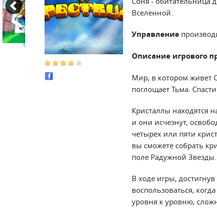
Соня - обитательница д
Вселенной.
Управление
производ
Описание игрового п
Мир, в котором живет 
поглощает Тьма. Спасти
Кристаллы находятся н
и они исчезнут, освоб
четырех или пяти крист
вы сможете собрать кр
поле Радужной Звезды.
В ходе игры, достигнув
воспользоваться, когд
уровня к уровню, слож