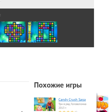
:
Похожие игры
Candy Crush Saga
Три в ряд, Головоломка
2013 г.