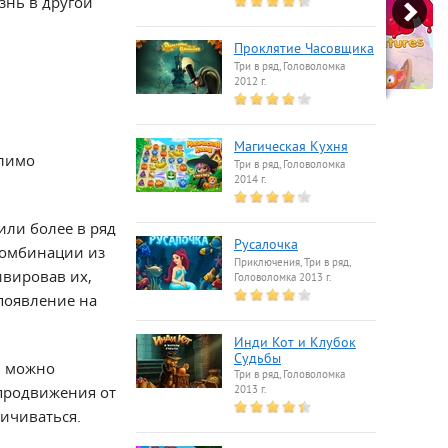
знь в другой
Проклятие Часовщика
Три в ряд, Головоломка
2012 г.
Магическая Кухня
олимо
Три в ряд, Головоломка
2014 г.
или более в ряд
Русалочка
 комбинации из
Приключения, Три в ряд,
ивировав их,
Головоломка 2013 г.
 появление на
Инди Кот и Клубок
Судьбы
и можно
Три в ряд, Головоломка
 продвижения от
2013 г.
личиваться.