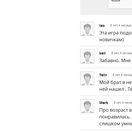
lao
8 лет, 4 месяца
Эта игра подо
новичкам)
kell
8 лет, 4 месяц
Забавно. Мне
Tellr
8 лет, 4 меся
Мой брат в не
ней нашел . Т
Mark
8 лет, 4 мес
Про возраст в
понравилась 
слишком умный