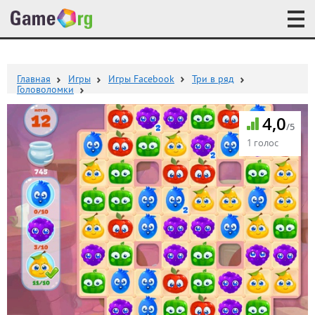
Главная
Игры
Игры Facebook
Три в ряд
Головоломки
4,0
/5
1 голос