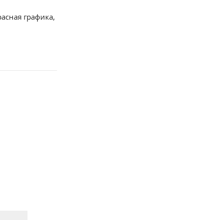
асная графика,