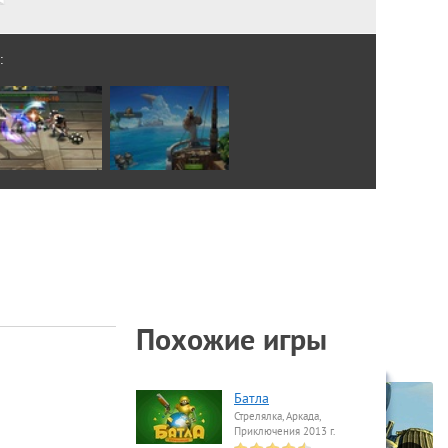
:
Похожие игры
Батла
Стрелялка, Аркада,
Приключения 2013 г.