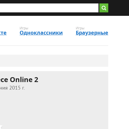
Игры
Игры
кте
Одноклассники
Браузерные
ce Online 2
ия 2015 г.