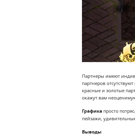
Партнеры имеют индиви
партнеров отсутствуют
красные и золотые па
окажут вам неоцениму
Графика
просто потря
пейзажи, удивительны
Выводы