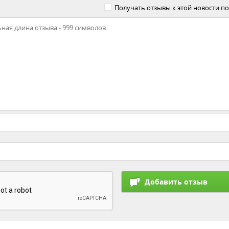
Получать отзывы к этой новости по