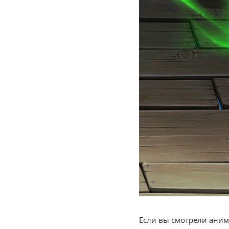
Если вы смотрели аниме 