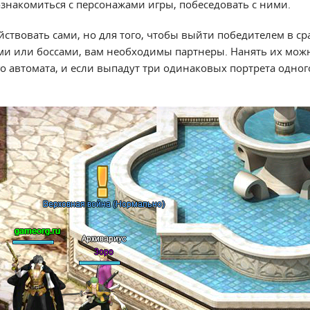
ознакомиться с персонажами игры, побеседовать с ними.
ствовать сами, но для того, чтобы выйти победителем в ср
 или боссами, вам необходимы партнеры. Нанять их можн
о автомата, и если выпадут три одинаковых портрета одног