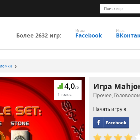
Игры
Игры
Более 2632 игр:
Facebook
ВКонта
оломки
4,0
Игра Mahjo
/5
1 голос
Прочее, Головолом
Начать игру в
Facebook