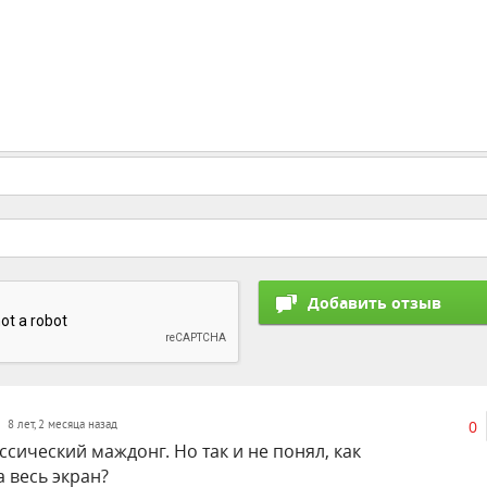
0
8 лет, 2 месяца назад
сический маждонг. Но так и не понял, как
а весь экран?