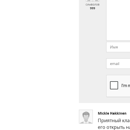
символов
999
Mickle Hakkinen
Приятный клас
его открыть н