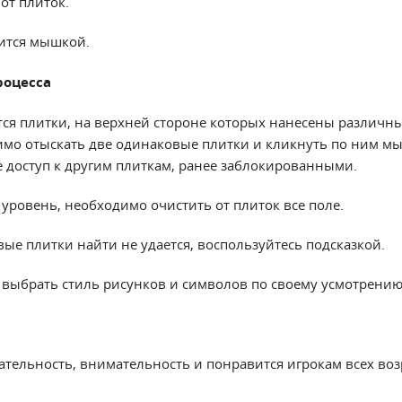
от плиток.
ится мышкой.
роцесса
тся плитки, на верхней стороне которых нанесены различн
мо отыскать две одинаковые плитки и кликнуть по ним м
е доступ к другим плиткам, ранее заблокированными.
 уровень, необходимо очистить от плиток все поле.
вые плитки найти не удается, воспользуйтесь подсказкой.
ь выбрать стиль рисунков и символов по своему усмотрению
ательность, внимательность и понравится игрокам всех во