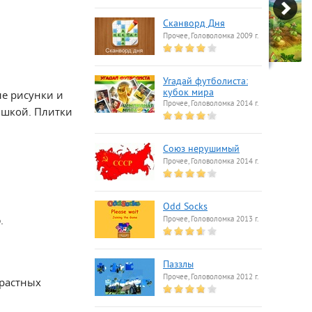
Сканворд Дня
Прочее, Головоломка 2009 г.
Угадай футболиста:
кубок мира
ые рисунки и
Прочее, Головоломка 2014 г.
ышкой. Плитки
Союз нерушимый
Прочее, Головоломка 2014 г.
Odd Socks
.
Прочее, Головоломка 2013 г.
Паззлы
Прочее, Головоломка 2012 г.
зрастных