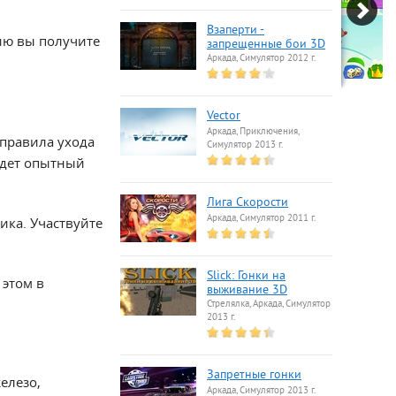
Взаперти -
ию вы получите
запрещенные бои 3D
Аркада, Симулятор 2012 г.
Vector
Аркада, Приключения,
 правила ухода
Симулятор 2013 г.
удет опытный
Лига Скорости
Аркада, Симулятор 2011 г.
ика. Участвуйте
Slick: Гонки на
 этом в
выживание 3D
Стрелялка, Аркада, Симулятор
2013 г.
Запретные гонки
елезо,
Аркада, Симулятор 2013 г.