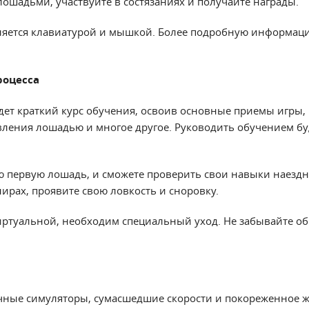
лошадьми, участвуйте в состязаниях и получайте награды.
яется клавиатурой и мышкой. Более подробную информац
роцесса
дет краткий курс обучения, освоив основные приемы игры,
вления лошадью и многое другое. Руководить обучением б
ю первую лошадь, и сможете проверить свои навыки наездн
ирах, проявите свою ловкость и сноровку.
иртуальной, необходим специальный уход. Не забывайте об
чные симуляторы, сумасшедшие скорости и покореженное ж