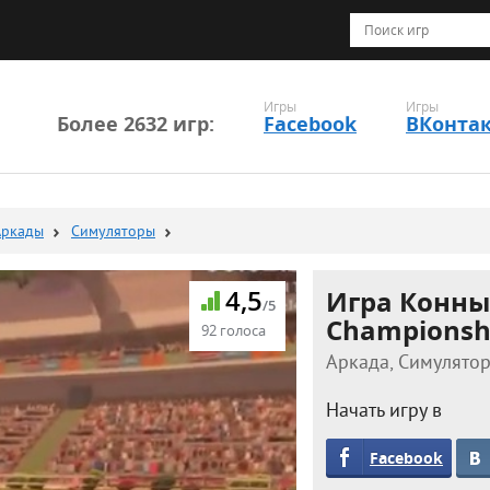
Игры
Игры
Более 2632 игр:
Facebook
ВКонта
Аркады
Симуляторы
4,5
Игра Конный
/5
Championsh
92 голоса
Аркада, Симулятор
Начать игру в
Facebook