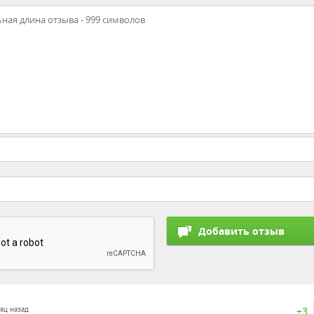
+3
сяц назад